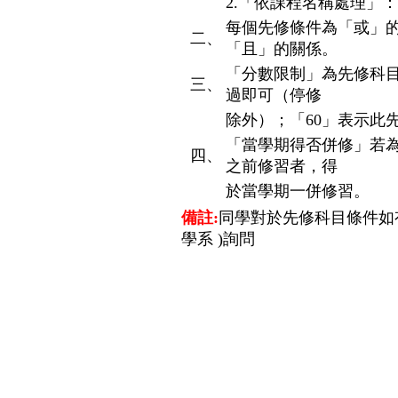
2.「依課程名稱處理」
每個先修條件為「或」
二、
「且」的關係。
「分數限制」為先修科
三、
過即可（停修
除外）；「60」表示此
「當學期得否併修」若
四、
之前修習者，得
於當學期一併修習。
備註:
同學對於先修科目條件如
學系 )詢問