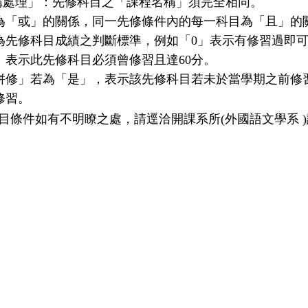
名稱處理」：先修科目之「課程名稱」須完全相同。
為「或」的關係，同一先修條件內的每一科目為「且」的
為先修科目成績之判斷標準，例如「0」表示有修習過即
」表示此先修科目必須曾修習且達60分。
併修」若為「是」，表示該先修科目若未於當學期之前修
修習。
目條件如有不明瞭之處，請逕洽開課系所(外國語文學系 