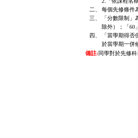
2.「依課程
二、
每個先修條件
三、
「分數限制」
除外）；「60
四、
「當學期得否
於當學期一併
備註:
同學對於先修科