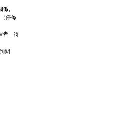
關係。
可（停修
習者，得
)詢問