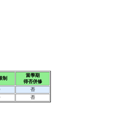
當學期
限制
得否併修
0
否
0
否