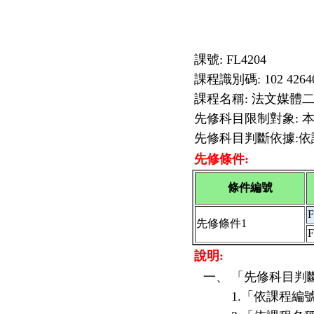
課號: FL4204
課程識別碼: 102 4264
課程名稱: 法文媒體
先修科目限制對象: 
先修科目判斷依據:
先修條件:
條件編號
F
先修條件1
F
說明:
一、
「先修科目判
1.「依課程