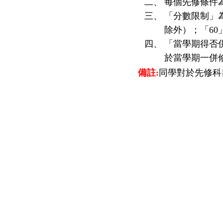
二、
每個先修條件
三、
「分數限制」
除外）；「60
四、
「當學期得否
於當學期一併
備註:
同學對於先修科