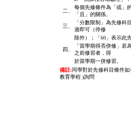
每個先修條件為「或」
二、
「且」的關係。
「分數限制」為先修科
三、
過即可（停修
除外）；「60」表示此
「當學期得否併修」若
四、
之前修習者，得
於當學期一併修習。
備註:
同學對於先修科目條件如
教育學程 )詢問