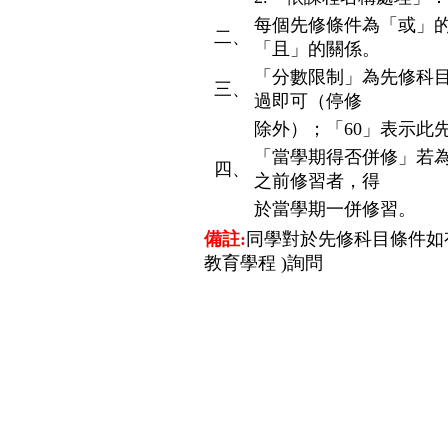
每個先修條件為「或」
二、
「且」的關係。
「分數限制」為先修科
三、
過即可（停修
除外）；「60」表示此
「當學期得否併修」若
四、
之前修習者，得
於當學期一併修習。
備註:
同學對於先修科目條件如
教育學程 )詢問