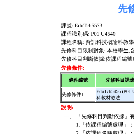
先
課號: EduTch5573
課程識別碼: P01 U4540
課程名稱: 資訊科技概論科教
先修科目限制對象: 本校學生,
先修科目判斷依據:依課程編號
先修條件:
條件編號
先修科目課號
EduTch5456 (P
先修條件1
科教材教法
說明:
一、
「先修科目判斷依據」有
1.「依課程編號處理」
2.「依課程名稱處理」