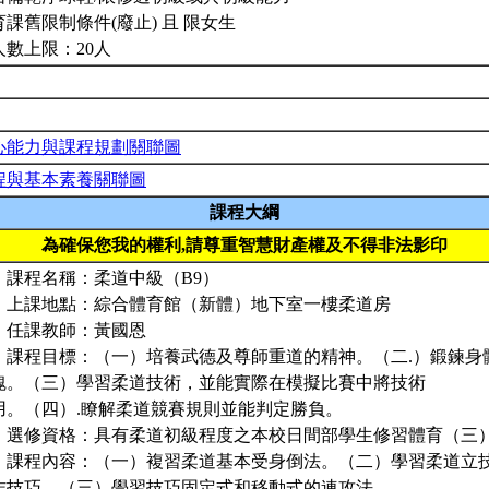
育課舊限制條件(廢止) 且 限女生
人數上限：20人
心能力與課程規劃關聯圖
程與基本素養關聯圖
課程大綱
為確保您我的權利,請尊重智慧財產權及不得非法影印
、課程名稱：柔道中級（B9）
、上課地點：綜合體育館（新體）地下室一樓柔道房
、任課教師：黃國恩
、課程目標：（一）培養武德及尊師重道的精神。（二.）鍛鍊身
魄。（三）學習柔道技術，並能實際在模擬比賽中將技術
用。（四）.瞭解柔道競賽規則並能判定勝負。
、選修資格：具有柔道初級程度之本校日間部學生修習體育（三
、課程內容：（一）複習柔道基本受身倒法。（二）學習柔道立
作技巧。（三）學習技巧固定式和移動式的連攻法。