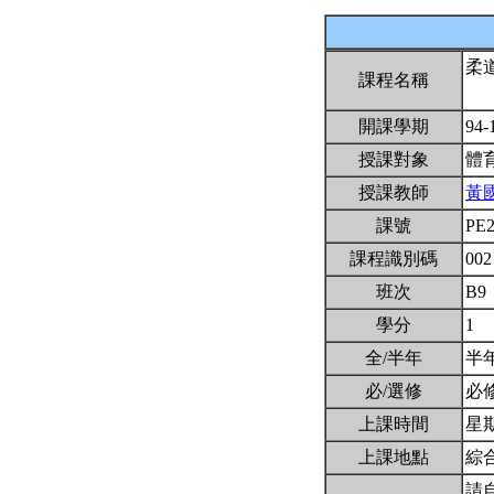
柔
課程名稱
開課學期
94-
授課對象
體
授課教師
黃
課號
PE
課程識別碼
002
班次
B9
學分
1
全/半年
半
必/選修
必
上課時間
星期三
上課地點
綜
請