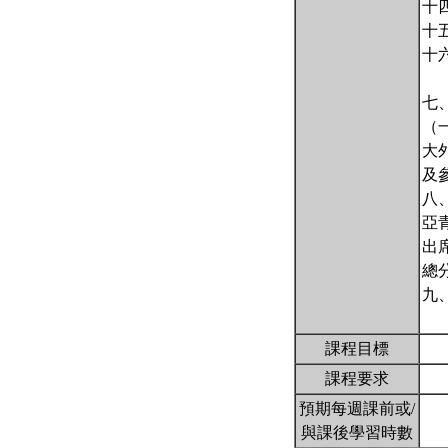
十
十
十六
七
（
大
及
八
亞
出
總
九
課程目標
課程要求
預期每週課前或/
與課後學習時數