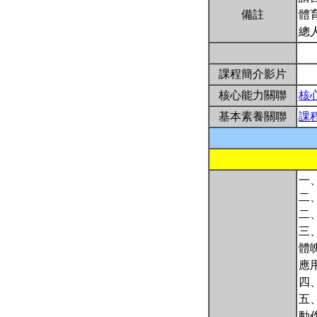
備註
體
總
課程簡介影片
核心能力關聯
核
基本素養關聯
課
一
二
二
三
體
應
四
五
動