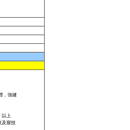
體，強健
）以上
技及寢技