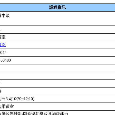
課程資訊
道中級
1
育室
國恩
2045
 50480
年
修
3,4(10:20~12:10)
合柔道室
自備乾淨球鞋/限修過初級或具初級能力