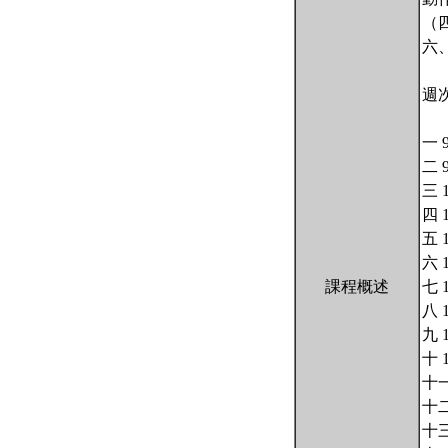
（
六
週次
一
二 
三
四
五
六 
課程概述
七 
八
九 
十
十
十二
十三