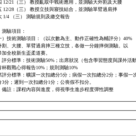
四 12/21（三） 教授亂取中戰術應用，並測驗大外割及大腰
五 12/28（三） 教授立技與寢技結合，並測驗單臂過肩摔
 1/4 （三） 測驗規則及繳交報告
、測驗項目：
一）技術測驗項目：（以次數為主、動作正確性為輔評分）40%
外割、大腰、單臂過肩摔三種立技，各做一分鐘摔倒測驗。以
參加全校新生盃柔道賽。
、評分標準：技術測驗50%；出席狀況（包含學習態度與課外活動
青杯觀戰心得報告10%；規則測驗10%
席評分標準：曠課一次扣總分5分；病假一次扣總分2分；事假一
分3分；遲到一次扣總分1分；公喪假不扣分。
、備註：課程內容與進度，得視學生進步程度彈性調整