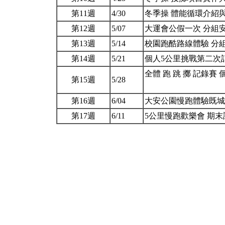
第11週
4/30
冬季操 體能循環介紹
第12週
5/07
大運會公假一次 分組
第13週
5/14
校園跑酷路線體驗 分
第14週
5/21
個人5公里挑戰第二次
全體 跑 跳 擲 記錄
第15週
5/28
第16週
6/04
大安公園慢跑體驗既
第17週
6/11
5公里慢跑歡樂會 期