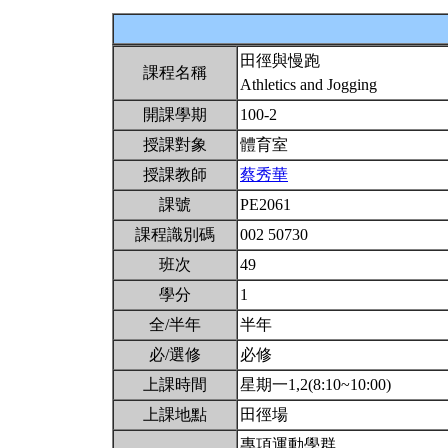
田徑與慢跑
課程名稱
Athletics and Jogging
開課學期
100-2
授課對象
體育室
授課教師
蔡秀華
課號
PE2061
課程識別碼
002 50730
班次
49
學分
1
全/半年
半年
必/選修
必修
上課時間
星期一1,2(8:10~10:00)
上課地點
田徑場
專項運動學群