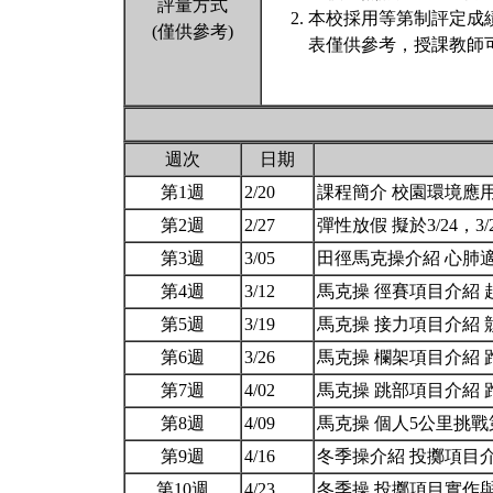
評量方式
本校採用等第制評定成
(僅供參考)
表僅供參考，授課教師
週次
日期
第1週
2/20
課程簡介 校園環境應
第2週
2/27
彈性放假 擬於3/24，
第3週
3/05
田徑馬克操介紹 心肺
第4週
3/12
馬克操 徑賽項目介紹 
第5週
3/19
馬克操 接力項目介紹
第6週
3/26
馬克操 欄架項目介紹
第7週
4/02
馬克操 跳部項目介紹
第8週
4/09
馬克操 個人5公里挑
第9週
4/16
冬季操介紹 投擲項目
第10週
4/23
冬季操 投擲項目實作