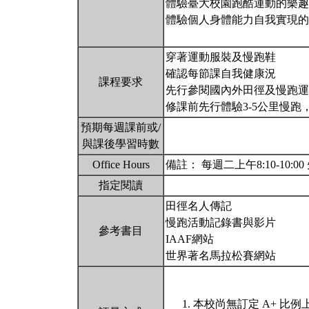
體驗臺大校園跑酷運動的樂趣
體驗個人身體能力自我實現的
穿著運動服裝及慢跑鞋
確認每節課自我健康況
課程要求
先行參閱國內外田徑及慢跑運
修課前先行體驗3-5公里慢
預期每週課前或/
與課後學習時數
Office Hours
備註： 每週二上午8:10-10:0
指定閱讀
田徑名人傳記
慢跑活動記錄書與影片
參考書目
IAAF網站
世界著名馬拉松賽網站
本校尚無訂定 A+ 比例