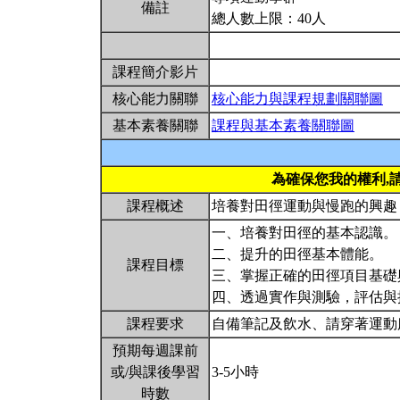
備註
總人數上限：40人
課程簡介影片
核心能力關聯
核心能力與課程規劃關聯圖
基本素養關聯
課程與基本素養關聯圖
為確保您我的權利,
課程概述
培養對田徑運動與慢跑的興趣
一、培養對田徑的基本認識。
二、提升的田徑基本體能。
課程目標
三、掌握正確的田徑項目基礎
四、透過實作與測驗，評估與
課程要求
自備筆記及飲水、請穿著運動
預期每週課前
或/與課後學習
3-5小時
時數