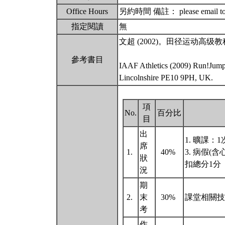
Office Hours
另約時間 備註： please email to sc
指定閱讀
無
文超 (2002)。田径运动高
參考書目
IAAF Athletics (2009) Run!Jump!
Lincolnshire PE10 9PH, UK.
項
No.
百分比
目
出
1. 曠課：
席
1.
40%
3. 病假(
狀
扣總分1分
況
期
2.
末
30%
課堂相關技
考
作