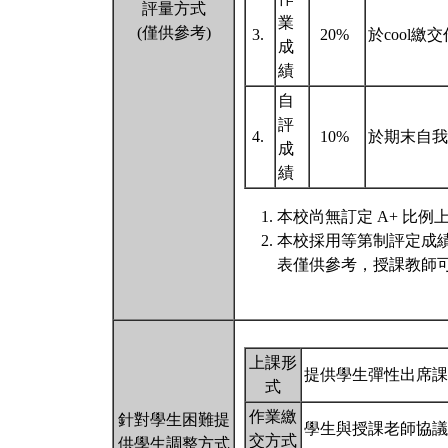
評量方式
業
(僅供參考)
3.
20%
於cool
成
績
自
評
4.
10%
於期末自我評
成
績
本校尚無訂定 A+ 比例
本校採用等第制評定成
表僅供參考，授課教師可
上課形
提供學生彈性出席課
式
作業繳
針對學生困難提
學生與授課老師協議
交方式
供學生調整方式