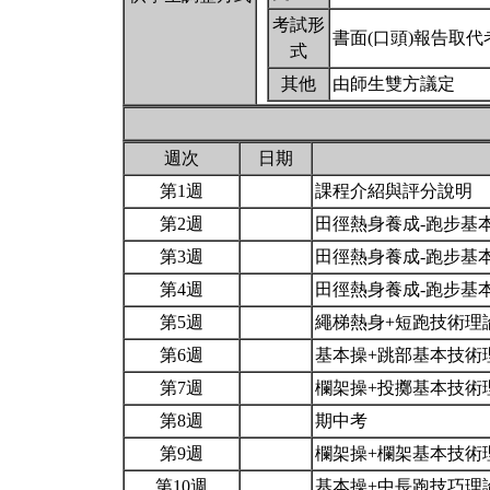
考試形
書面(口頭)報告取代
式
其他
由師生雙方議定
週次
日期
第1週
課程介紹與評分說明
第2週
田徑熱身養成-跑步基本
第3週
田徑熱身養成-跑步基本
第4週
田徑熱身養成-跑步基本
第5週
繩梯熱身+短跑技術理
第6週
基本操+跳部基本技術
第7週
欄架操+投擲基本技術
第8週
期中考
第9週
欄架操+欄架基本技術
第10週
基本操+中長跑技巧理