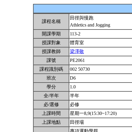
田徑與慢跑
課程名稱
Athletics and Jogging
開課學期
113-2
授課對象
體育室
授課教師
梁澤敬
課號
PE2061
課程識別碼
002 50730
班次
D6
學分
1.0
全/半年
半年
必/選修
必修
上課時間
星期一8,9(15:30~17:20)
上課地點
田徑場
專項運動學群