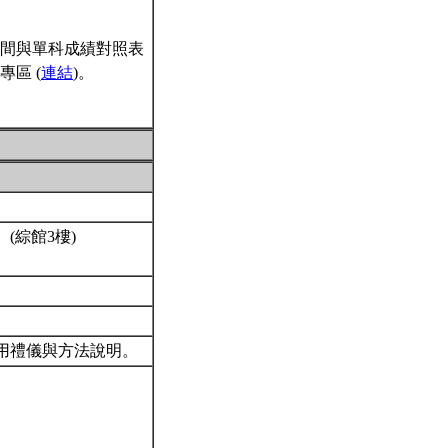
間與單科成績對照表
區 (
連結
)。
(綜館3樓)
用禮儀與方法說明。