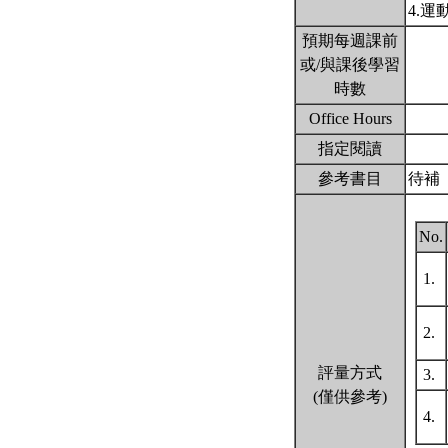
4.
預期每週課前
或/與課後學習
時數
Office Hours
指定閱讀
參考書目
待補
No.
1.
2.
評量方式
3.
(僅供參考)
4.