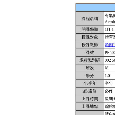
有氧
課程名稱
Aerob
開課學期
111-1
授課對象
體育
授課教師
賴韻
課號
PE50
課程識別碼
002 5
班次
J8
學分
1.0
全/半年
半年
必/選修
必修
上課時間
星期五3
上課地點
綜館
請自