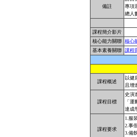
備註
專項
總人
課程簡介影片
核心能力關聯
核心
基本素養關聯
課程
以健
課程概述
且增
史演進
課程目標
「運
達成
1.
2.
課程要求
3.