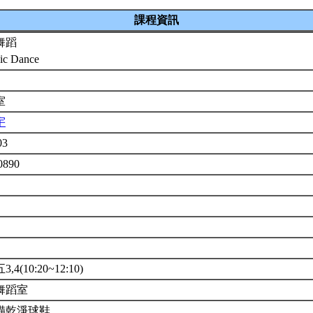
課程資訊
舞蹈
ic Dance
室
宇
03
0890
,4(10:20~12:10)
舞蹈室
備乾淨球鞋。