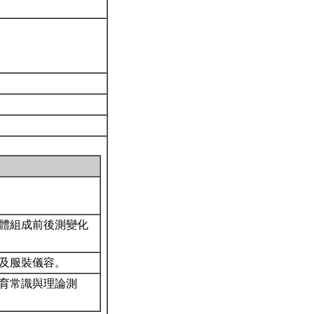
體組成前後測變化
觀及服裝儀容。
育常識與理論測