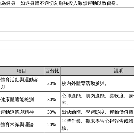
運動為健身，如遇身體不適切勿勉強投入激烈運動以致傷身。
項目
百分比
說明
體育活動與運動參
20%
校內外體育活動參與。
與
心肺適能、肌肉適能、柔軟度、身
健康體適能檢測
30%
率。
運動道德與精神
30%
出缺勤惰、學習態度、運動價值
平時作業、期末學習心得報告或體
體育常識與理論
20%
驗。