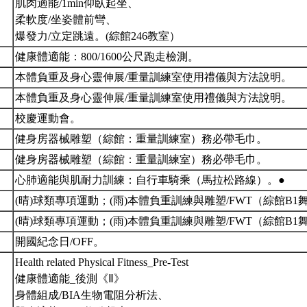
肌肉適能/1min仰臥起坐、
柔軟度/坐姿體前彎、
爆發力/立定跳遠。(綜館246教室）
健康體適能：800/1600公尺跑走檢測。
本體負重及身心靈伸展/重量訓練室使用禮儀與方法說明。
本體負重及身心靈伸展/重量訓練室使用禮儀與方法說明。
校慶運動會。
健身房器械雕塑（綜館：重量訓練室）務必帶毛巾。
健身房器械雕塑（綜館：重量訓練室）務必帶毛巾。
心肺適能與肌耐力訓練：自行車騎乘（馬拉松路線）。●
(晴)球類專項運動；(雨)本體負重訓練與雕塑/FWT（綜館B
(晴)球類專項運動；(雨)本體負重訓練與雕塑/FWT（綜館B
開國紀念日/OFF。
Health related Physical Fitness_Pre-Test
健康體適能_後測《Ⅱ》
身體組成/BIA生物電阻分析法、