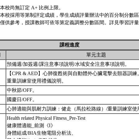
本校尚無訂定 A+ 比例上限。
本校採用等第制評定成績，學生成績評量辦法中的百分制分數區
僅供參考，授課教師可依等第定義調整分數區間。詳見學習評量專
課程進度
期
單元主題
預備週/加簽週/課注意事項說明/水域安全注意事項說明。
【CPR & AED】心肺復甦術與自動體外心臟電擊去顫器訓練。
重量訓練室使用禮儀說明。
中秋節/OFF。
國慶日/OFF。
心肺適能與肌耐力訓練：健走（馬拉松路線）/重量訓練室使
Health related Physical Fitness_Pre-Test
健康體適能_前測《Ⅰ》
身體組成/BIA生物電阻分析法、