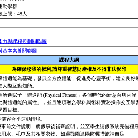
運動學群
數上限：48人
能力與課程規劃關聯圖
與基本素養關聯圖
課程大綱
為確保您我的權利,請尊重智慧財產權及不得非法影印
康體適能為基礎，發展全方位體能，促進身心靈平衡，建立良好
進人際互動知能。
所進賦予「體適能 (Physical Fitness)」各個時代的新意向
動與體適能的屬性」，並且逐項融合學科與術科實務操作交互學
學習目標。
服裝儀容合乎運動情境。
事假事前文件說明、病假事後補齊證明，並至學生請假系統完備程
備飲用水、毛巾及其相關衣物、如遇豔陽遮陽防曬措施請自足。