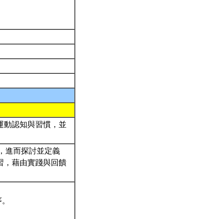
運動認知與習慣，並
與內涵，進而探討並定義
習，藉由實踐與回饋
序。