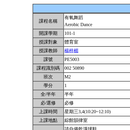
有氧舞蹈
課程名稱
Aerobic Dance
開課學期
101-1
授課對象
體育室
授課教師
楊梓楣
課號
PE5003
課程識別碼
002 50890
班次
M2
學分
1
全/半年
半年
必/選修
必修
上課時間
星期三3,4(10:20~12:10)
上課地點
綜館韻律室
請自備乾淨球鞋