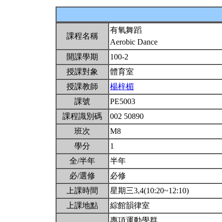
有氧舞蹈
課程名稱
Aerobic Dance
開課學期
100-2
授課對象
體育室
授課教師
楊梓楣
課號
PE5003
課程識別碼
002 50890
班次
M8
學分
1
全/半年
半年
必/選修
必修
上課時間
星期三3,4(10:20~12:10)
上課地點
綜館韻律室
專項運動學群