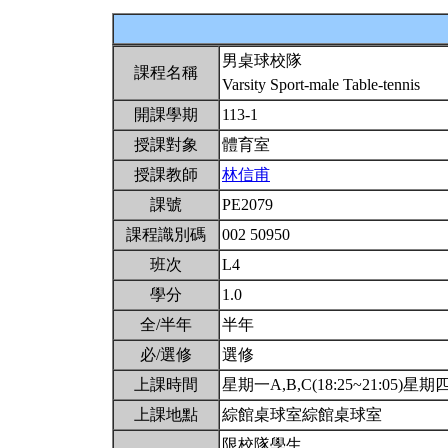
男桌球校隊
課程名稱
Varsity Sport-male Table-tennis
開課學期
113-1
授課對象
體育室
授課教師
林信甫
課號
PE2079
課程識別碼
002 50950
班次
L4
學分
1.0
全/半年
半年
必/選修
選修
上課時間
星期一A,B,C(18:25~21:05)星期四A
上課地點
綜館桌球室綜館桌球室
限校隊學生。