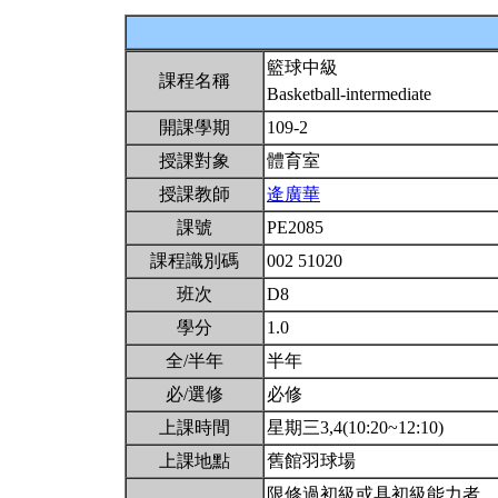
籃球中級
課程名稱
Basketball-intermediate
開課學期
109-2
授課對象
體育室
授課教師
逄廣華
課號
PE2085
課程識別碼
002 51020
班次
D8
學分
1.0
全/半年
半年
必/選修
必修
上課時間
星期三3,4(10:20~12:10)
上課地點
舊館羽球場
限修過初級或具初級能力者。