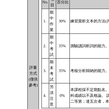
No.
百分比
目
期
中
1.
30%
練習賞析文本的方法(共
作
業
期
中
2.
35%
測驗讀詞析詞的能力
考
試
期
評量
末
3.
35%
考核分析歸納的能力
方式
考
(僅供
試
參考)
另
本課程採不定期點名。
須
4.
0%
科成績以不及格論。 
注
二等第；達五次者，
意