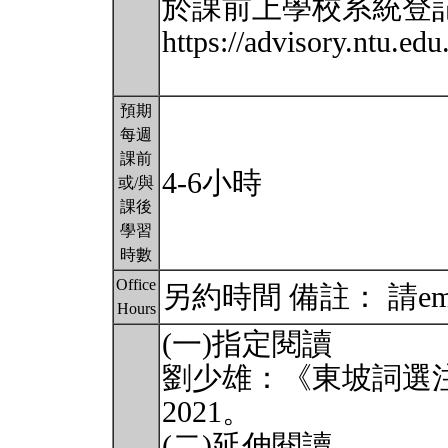
於課前上學校系統登
https://advisory.ntu.e
預期
每週
課前
4-6小時
或/與
課後
學習
時數
Office
另約時間 備註： 請e
Hours
(一)指定閱讀
劉少雄：《東坡詞選
2021。
(二)延伸閱讀