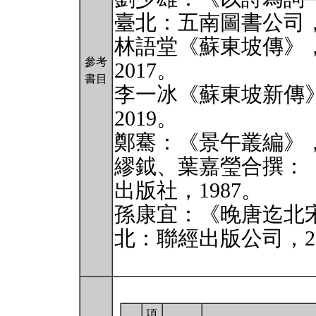
臺北：五南圖書公司，2
林語堂《蘇東坡傳》
參考
2017。
書目
李一冰《蘇東坡新傳
2019。
鄭騫：《景午叢編》，
繆鉞、葉嘉瑩合撰：
出版社，1987。
孫康宜：《晚唐迄北
北：聯經出版公司，20
項