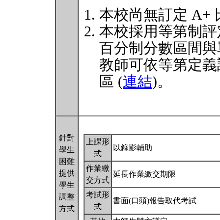
本校尚無訂定 A+
本校採用等第制評
百分制分數區間與
教師可依等第定義
區 (
連結
)。
針對
上課形
以錄影輔助
學生
式
困難
作業繳
提供
延長作業繳交期限
交方式
學生
考試形
調整
書面(口頭)報告取代考試
式
方式