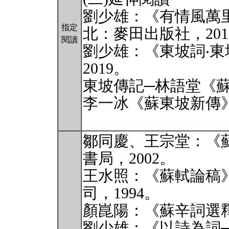
劉少雄：《有情風萬里
指定
北：麥田出版社，201
閱讀
劉少雄：《東坡詞‧
2019。
東坡傳記─林語堂《蘇
李一冰《蘇東坡新傳》
鄒同慶、王宗堂：《
書局，2002。
王水照：《蘇軾論稿
司，1994。
顏崑陽：《蘇辛詞選釋
劉少雄：《以詩為詞