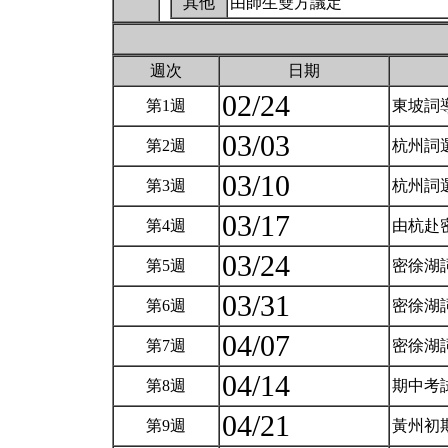
其他
由師生雙方議定
週次
日期
02/24
第1週
東坡詞
03/03
第2週
杭州詞
03/10
第3週
杭州詞
03/17
第4週
由杭赴
03/24
第5週
密徐湖詞
03/31
第6週
密徐湖
04/07
第7週
密徐湖
04/14
第8週
期中考
04/21
第9週
黃州初