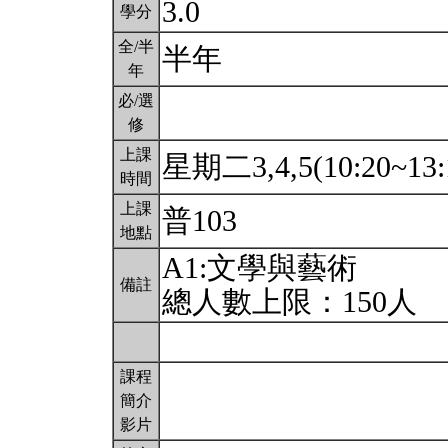
3.0
學分
全/半
半年
年
必/選
修
上課
星期二3,4,5(10:20~13:
時間
上課
普103
地點
A1:文學與藝術
備註
總人數上限：150人
課程
簡介
影片