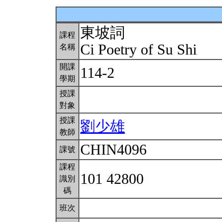
東坡詞
課程
Ci Poetry of Su Shi
名稱
開課
114-2
學期
授課
對象
授課
劉少雄
教師
CHIN4096
課號
課程
101 42800
識別
碼
班次