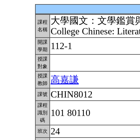
大學國文：文學鑑賞
課程
College Chinese: Litera
名稱
開課
112-1
學期
授課
對象
授課
高嘉謙
教師
CHIN8012
課號
課程
101 80110
識別
碼
24
班次