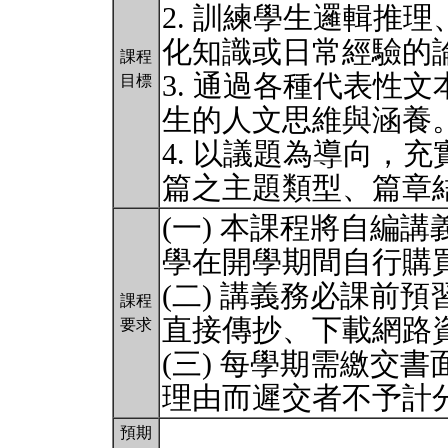
2. 訓練學生邏輯推
化知識或日常經驗的
課程
3. 通過各種代表性
目標
生的人文思維與涵養
4. 以議題為導向，
篇之主題類型、篇章
(一) 本課程將自編
學在開學期間自行購
(二) 講義務必課前
課程
直接傳抄、下載網路
要求
(三) 每學期需繳交
理由而遲交者不予計
預期