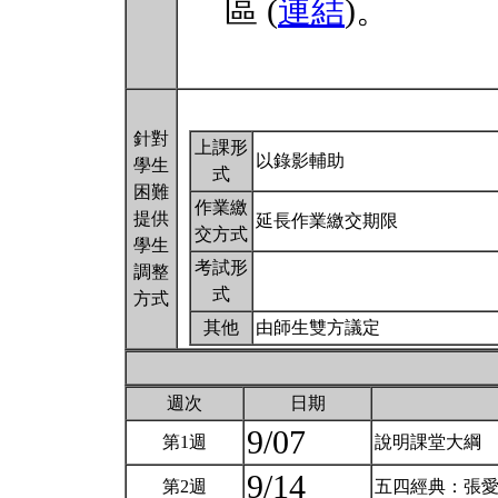
區 (
連結
)。
針對
上課形
以錄影輔助
學生
式
困難
作業繳
提供
延長作業繳交期限
交方式
學生
考試形
調整
式
方式
其他
由師生雙方議定
週次
日期
9/07
第1週
說明課堂大綱
9/14
第2週
五四經典：張