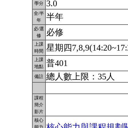
3.0
學分
全/半
半年
年
必/選
必修
修
上課
星期四7,8,9(14:20~17:
時間
上課
普401
地點
總人數上限：35人
備註
課程
簡介
影片
核心
核心能力與課程規劃
能力