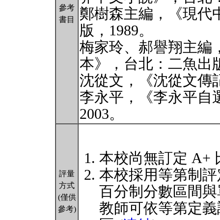
參考
鄭樹森主編，《現代
書目
版，1989。
梅家玲、郝譽翔主編
本》，台北：二魚出版
沈從文，《沈從文傳記
李永平，《李永平自
2003。
本校尚無訂定 A+
本校採用等第制評
評量
方式
百分制分數區間與
(僅供
教師可依等第定義
參考)