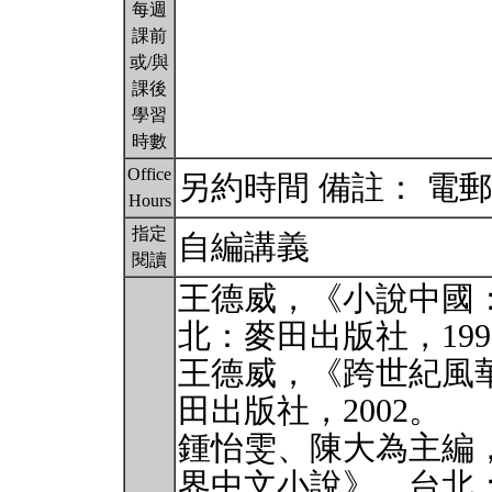
每週
課前
或/與
課後
學習
時數
Office
另約時間 備註： 電
Hours
指定
自編講義
閱讀
王德威，《小說中國
北：麥田出版社，199
王德威，《跨世紀風華
田出版社，2002。
鍾怡雯、陳大為主編，《
界中文小說》，台北：