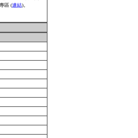
區 (
連結
)。