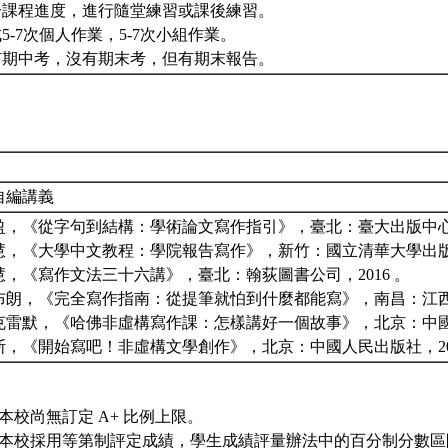
配合課程進度，進行隨堂練習或課後練習。
成5-7次個人作業，5-7次小組作業。
沒有期中考，沒有期末考，但有期末報告。
自編講義
盈，《從字句到結構：學術論文寫作指引》，臺北：臺大出版中心，
慧，《大學中文教程：學院報告寫作》，新竹：國立清華大學出版社
慧，《寫作文法三十六講》，臺北：翰荻圖書公司，2016 。
布朗，《完全寫作指南：從提筆就怕到什麼都能寫》，南昌：江西人
克雷默，《哈佛非虛構寫作課：怎樣講好一個故事》，北京：中國文
斯，《開始寫吧！非虛構文學創作》，北京：中國人民出版社，20
本校尚無訂定 A+ 比例上限。
本校採用等第制評定成績，學生成績評量辦法中的百分制分數區