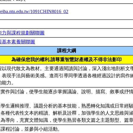
/ceiba.ntu.edu.tw/1091CHIN8016_02
能力與課程規劃關聯圖
與基本素養關聯圖
課程大綱
為確保您我的權利,請尊重智慧財產權及不得非法影印
程以現代散文為教材。主要通過閱讀與討論，深入淺出地剖析文
、表現手法與藝術美感。進而引導同學透過各種經過設計的寫作
的能力。
藉由實作與討論，使學生能逐步掌握議論、說明、描寫、敘事或抒
訓練學生邏輯推理、議題分析的基本技能，熟悉轉化知識或日常經
通過各種代表性文本的精讀、解析及詮釋，加強學生的人文思維與
議題為導向，充實文體知識，使學生熟習各類文篇之主題類型、篇
參與課程討論，並參與小組活動。