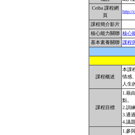
Ceiba 課程網
http:/
頁
課程簡介影片
核心能力關聯
核心
基本素養關聯
課程
本課
課程概述
情感
人生
1.
點。
課程目標
2.
3.
4.
1.