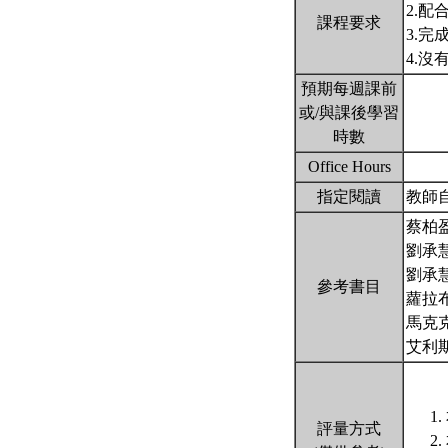
2.
課程要求
3.完
4.
預期每週課前
或/與課後學習
時數
Office Hours
指定閱讀
教師
蔡柏
劉承
劉承
參考書目
蘿拉
馬克
艾利
評量方式