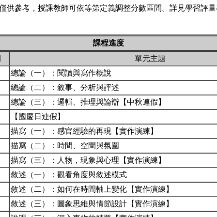
僅供參考，授課教師可依等第定義調整分數區間。詳見學習評量專
課程進度
期
單元主題
總論（一）：閱讀與寫作概說
總論（二）：敘事、分析與評述
總論（三）：邏輯、推理與論辯【中秋連假】
【國慶日連假】
描寫（一）：感官經驗的再現【實作演練】
描寫（二）：時間、空間與氛圍
描寫（三）：人物，現象與心理【實作演練】
敘述（一）：觀看角度與敘述模式
敘述（二）：如何在時間軸上變化【實作演練】
敘述（三）：圖象思維與情節設計【實作演練】