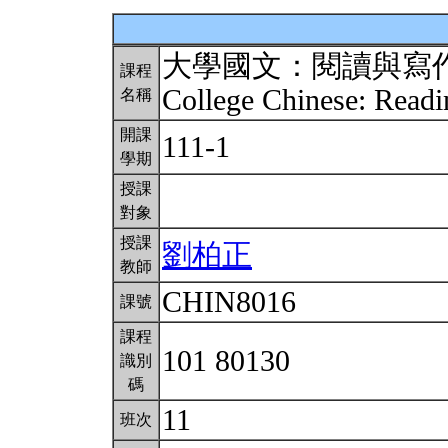
大學國文：閱讀與寫
課程
College Chinese: Readi
名稱
開課
111-1
學期
授課
對象
授課
劉柏正
教師
CHIN8016
課號
課程
101 80130
識別
碼
11
班次