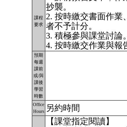
抄襲。
2. 按時繳交書面作
課程
者不予計分。
要求
3. 積極參與課堂討論
4. 按時繳交作業與
預期
每週
課前
或/與
課後
學習
時數
Office
另約時間
Hours
【課堂指定閱讀】