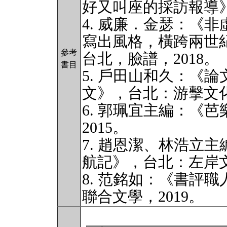
好又叫座的採訪報導》
4. 威廉．金瑟：《
寫出風格，橫跨兩世
參考
台北，臉譜，2018。
書目
5. 戶田山和久：《
文》，台北：游擊文化
6. 郭珮宜主編：《
2015。
7. 趙恩潔、林浩立
航記》，台北：左岸文
8. 范銘如：《書評
聯合文學，2019。