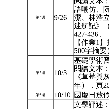
閱讀文本
語嘲仿、
9/26
潔、林浩
第4週
迷航記》（
427-436。
【作業1
500字摘
基礎學術
閱讀文本
10/3
第5週
《草莓與灰
年），頁25
10/10
國慶日放
第6週
文學評述