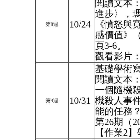
閱讀文本
進步〉，
10/24
《憤怒與
第8週
感價值》（
頁3-6。
觀看影片：S
基礎學術
閱讀文本
一個隨機
10/31
機殺人事
第9週
能的任務
第26期（20
【作業2