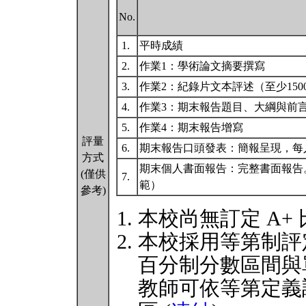
No.
1.
平時成績
2.
作業1：學術論文摘要撰寫
3.
作業2：紀錄片文本評述（至少150
4.
作業3：期末報告題目、大綱與前
5.
作業4：期末報告增寫
評量
6.
期末報告口頭發表：簡報呈現，每
方式
期末個人書面報告：完整書面報告。
(僅供
7.
範）
參考)
本校尚無訂定 A+
本校採用等第制評
百分制分數區間與
教師可依等第定義