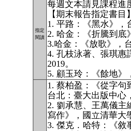
每週文本請見課程進
【期末報告指定書目
1. 平路：《黑水》，
指定
2. 哈金：《折騰到底
閱讀
3.哈金：《放歌》，台
4. 孔枝泳著、張琪
2019。
5. 顧玉玲：《餘地》
1. 蔡柏盈：《從字
台北：臺大出版中心，2
2. 劉承慧、王萬儀
寫作》，國立清華大學
3. 傑克．哈特：《