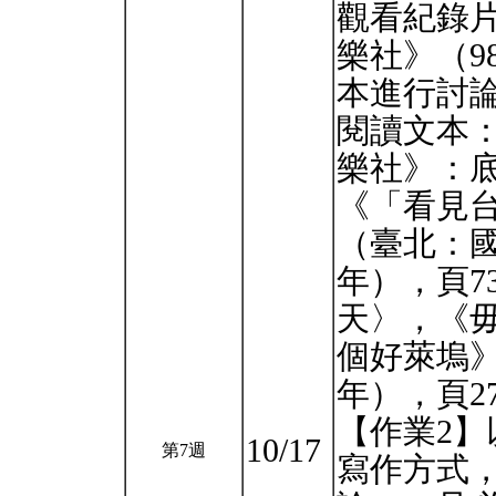
觀看紀錄
樂社》（9
本進行討
閱讀文本
樂社》：
《「看見
（臺北：國
年），頁7
天〉，《
個好萊塢》
年），頁27
【作業2
10/17
第7週
寫作方式，撰