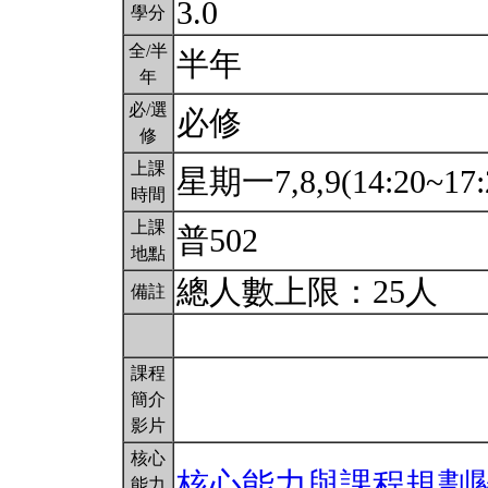
3.0
學分
全/半
半年
年
必/選
必修
修
上課
星期一7,8,9(14:20~17:
時間
上課
普502
地點
總人數上限：25人
備註
課程
簡介
影片
核心
核心能力與課程規劃
能力