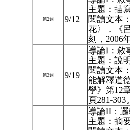
主題：描
9/12
閱讀文本
第2週
花〉，《
刻，2006
導論I：敘
主題：說
閱讀文本：E
9/19
第3週
能解釋道
學》第12
頁281-30
導論II：
主題：摘