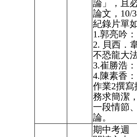
論」，且
論文，10
紀錄片單
1.郭亮吟
2. 貝西
不恐龍大法
3.崔勝浩
4.陳素香
作業2撰
務求簡潔
一段情節
論。
期中考週