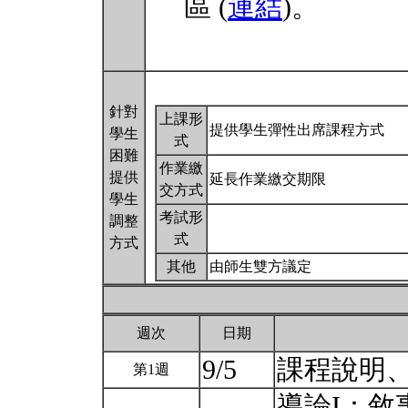
區 (
連結
)。
針對
上課形
提供學生彈性出席課程方式
學生
式
困難
作業繳
提供
延長作業繳交期限
交方式
學生
考試形
調整
式
方式
其他
由師生雙方議定
週次
日期
9/5
課程說明
第1週
導論I：敘