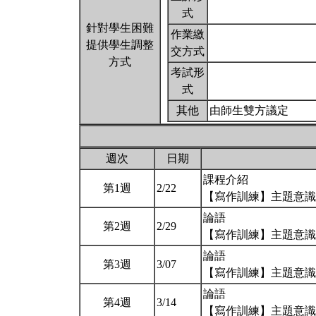
式
針對學生困難
作業繳
提供學生調整
交方式
方式
考試形
式
其他
由師生雙方議定
週次
日期
課程介紹
第1週
2/22
【寫作訓練】主題意
論語
第2週
2/29
【寫作訓練】主題意
論語
第3週
3/07
【寫作訓練】主題意
論語
第4週
3/14
【寫作訓練】主題意