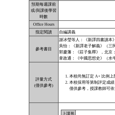
預期每週課前
或/與課後學習
時數
Office Hours
指定閱讀
自編講義
謝冰瑩等人：《新譯四書讀本》
吳怡：《新譯老子解義》（三民，
參考書目
郭慶藩：《莊子集釋》，北京
韋政通：《中國思想史》（水牛
本校尚無訂定 A+ 比例上
評量方式
本校採用等第制評定成績
(僅供參考)
僅供參考，授課教師可依
上課形