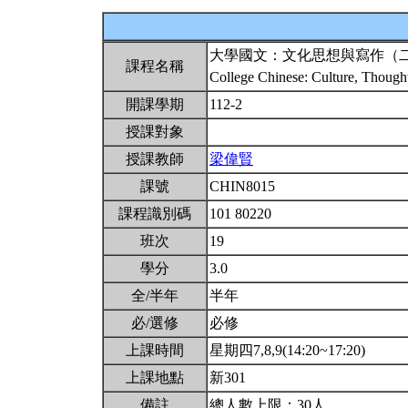
大學國文：文化思想與寫作（
課程名稱
College Chinese: Culture, Though
開課學期
112-2
授課對象
授課教師
梁偉賢
課號
CHIN8015
課程識別碼
101 80220
班次
19
學分
3.0
全/半年
半年
必/選修
必修
上課時間
星期四7,8,9(14:20~17:20)
上課地點
新301
備註
總人數上限：30人