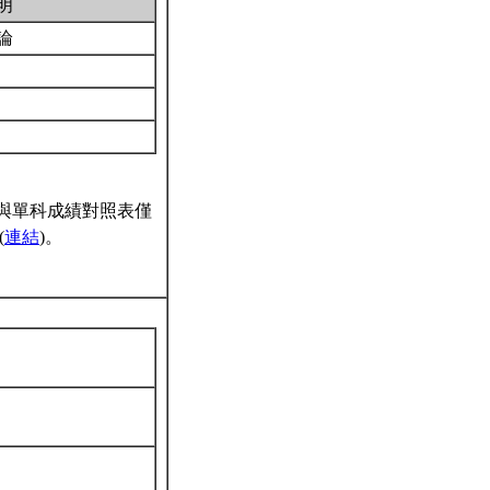
明
論
與單科成績對照表僅
(
連結
)。