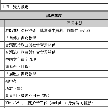
由師生雙方議定
課程進度
期
單元主題
教師進行課程簡介，填寫基本資料、同學自我介紹
「自傳」書寫教學
台灣流行歌曲與社會背景關係
台灣流行歌曲與社會背景關係
中國文字造字原理
龍應台〈目送〉
「履歷」書寫教學
期中考
琦君〈髻〉
黃春明〈國峻不回來吃飯〉
Vicky Wang〈關於華二代（and plus）身分認同聯想〉