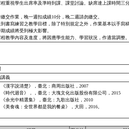
課程重視學生出席率及準時到課、課堂討論。缺席達上課時間三
。
時繳交作業，晚一週扣成績10分，晚二週請勿繳交。
達到書寫練習之教學目標，除了特別規定之外，作業基本以手寫
學期成績將受到極大影響。
課程教學內容及進度，將因應學生能力、學習狀況，作適當調整
間
編講義
《漢字說清楚》，臺北：商周出版社，2007
《時代迴音》，，臺北：大塊文化出版股份有限公司，2015
《余光中精選集》，臺北：九歌出版社，2010
《美食魂：全世界都是我的餐桌》，大田，2016。