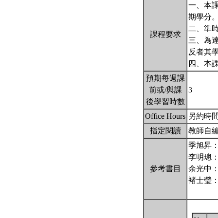
一、本
期學分
二、準
課程要求
三、為
反者其
四、本
預期每週課
前或/與課
3
後學習時數
Office Hours
另約時
指定閱讀
教師自
季旭昇：
李明璁：
參考書目
余光中：
褚士瑩：