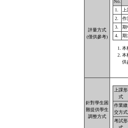
No.
1.
上
2.
作
3.
期
評量方式
4.
期
(僅供參考)
本
本
供
上課形
式
針對學生困
作業繳
難提供學生
交方式
調整方式
考試形
式