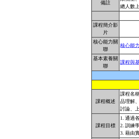
備註
總人數上
課程簡介影
片
核心能力關
核心能
聯
基本素養關
課程與
聯
課程名
課程概述
品理解
討論、
1. 通
課程目標
2. 訓
3. 藉