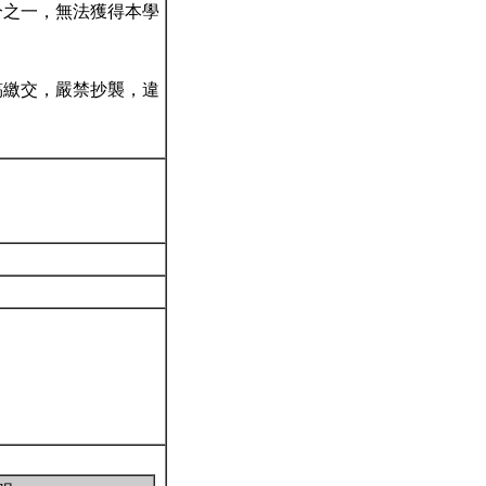
分之一，無法獲得本學
稿繳交，嚴禁抄襲，違
。