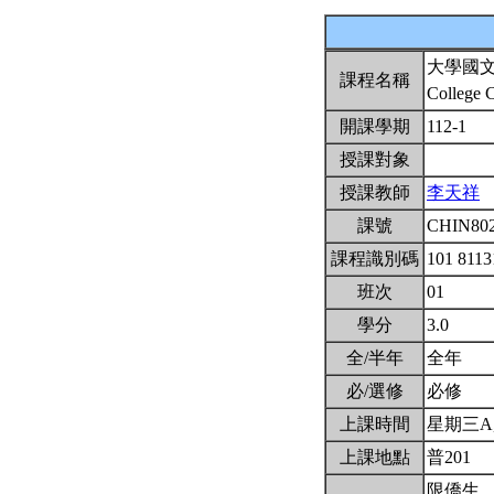
大學國
課程名稱
College 
開課學期
112-1
授課對象
授課教師
李天祥
課號
CHIN80
課程識別碼
101 811
班次
01
學分
3.0
全/半年
全年
必/選修
必修
上課時間
星期三A,B
上課地點
普201
限僑生