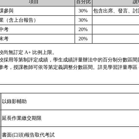
項目
百分比
說
課參與
30%
包含出席、發言、討
業（含上台報告）
30%
中考
20%
末考
20%
校尚無訂定 A+ 比例上限。
校採用等第制評定成績，學生成績評量辦法中的百分制分數區間
參考，授課教師可依等第定義調整分數區間。詳見學習評量專區 
以錄影輔助
延長作業繳交期限
書面(口頭)報告取代考試