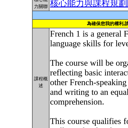
核心能力與課程規劃
力關聯
為確保您我的權利,
French 1 is a general 
language skills for lev
The course will be or
reflecting basic intera
課程概
other French-speaking s
述
and writing to an equa
comprehension.
This course qualifies 