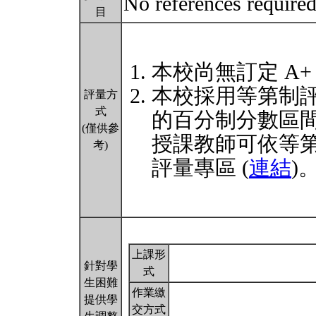
No references require
目
本校尚無訂定 A+
本校採用等第制
評量方
式
的百分制分數區
(僅供參
授課教師可依等
考)
評量專區 (
連結
)
上課形
針對學
式
生困難
作業繳
提供學
交方式