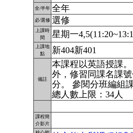
全年
全/半年
選修
必/選修
上課時
星期一4,5(11:20~13:1
間
上課地
新404新401
點
本課程以英語授課。
外，修習同課名課號
備註
分。 參閱分班編組
總人數上限：34人
課程簡
介影片
核心能