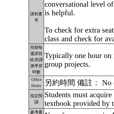
conversational level o
is helpful.
課程要
求
To check for extra seat
class and check for ava
預期每
Typically one hour on
週課前
或/與課
group projects.
後學習
時數
Office
另約時間 備註： No offic
Hours
Students must acquire t
指定閱
textbook provided by 
讀
參考書