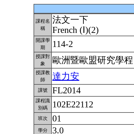
法文一下
課程名
French (Ⅰ)(2)
稱
開課學
114-2
期
授課對
歐洲暨歐盟研究學
象
授課教
達力安
師
FL2014
課號
課程識
102E22112
別碼
01
班次
3.0
學分