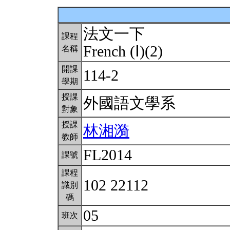
法文一下
課程
French (Ⅰ)(2)
名稱
開課
114-2
學期
授課
外國語文學系
對象
授課
林湘漪
教師
FL2014
課號
課程
102 22112
識別
碼
05
班次