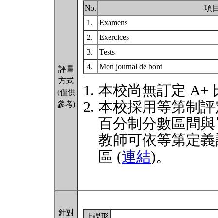
No.
項
1.
Examens
2.
Exercices
3.
Tests
4.
Mon journal de bord
評量
方式
本校尚無訂定 A+
(僅供
本校採用等第制評
參考)
百分制分數區間與
教師可依等第定義
區 (
連結
)。
針對
上課形