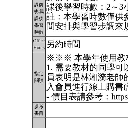
課後學習時數：2～3
課前
或/與
註：本學習時數僅供
課後
間安排與學習步調來
學習
時數
Office
另約時間
Hours
※※※ 本學年使用教材 
1. 需要教材的同學
指定
員表明是林湘漪老師
閱讀
入會員進行線上購書(
- 價目表請參考：https:/
參考
書目