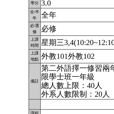
3.0
學分
全/半
全年
年
必/選
必修
修
上課
星期三3,4(10:20~12:1
時間
上課
外教101外教102
地點
第二外語擇一修習兩
限學士班一年級
備註
總人數上限：40人
外系人數限制：20人
課程