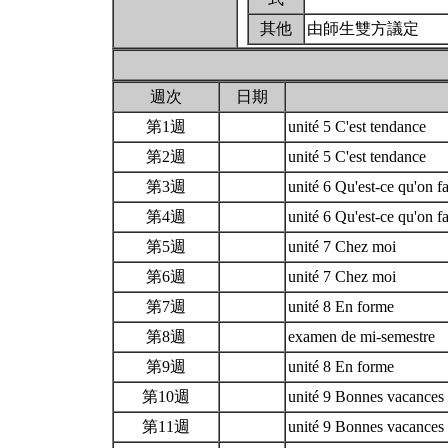
其他
由師生雙方議定
週次
日期
第1週
unité 5 C'est tendance
第2週
unité 5 C'est tendance
第3週
unité 6 Qu'est-ce qu'on f
第4週
unité 6 Qu'est-ce qu'on f
第5週
unité 7 Chez moi
第6週
unité 7 Chez moi
第7週
unité 8 En forme
第8週
examen de mi-semestre
第9週
unité 8 En forme
第10週
unité 9 Bonnes vacance
第11週
unité 9 Bonnes vacance