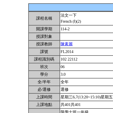
法文一下
課程名稱
French (Ⅰ)(2)
開課學期
114-2
授課對象
授課教師
陳素麗
課號
FL2014
課程識別碼
102 22112
班次
06
學分
3.0
全/半年
全年
必/選修
選修
上課時間
星期三6,7(13:20~15:10)星期五6,
上課地點
共401共401
限學士班一年級