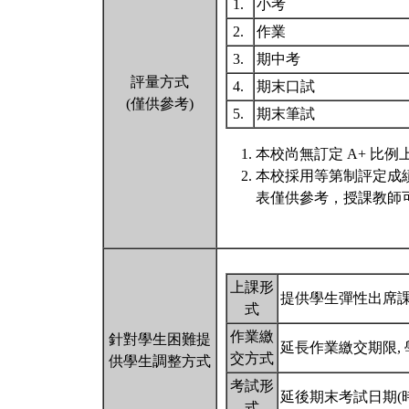
1.
小考
2.
作業
3.
期中考
評量方式
4.
期末口試
(僅供參考)
5.
期末筆試
本校尚無訂定 A+ 比例
本校採用等第制評定成
表僅供參考，授課教師
上課形
提供學生彈性出席
式
作業繳
針對學生困難提
延長作業繳交期限,
交方式
供學生調整方式
考試形
延後期末考試日期(
式