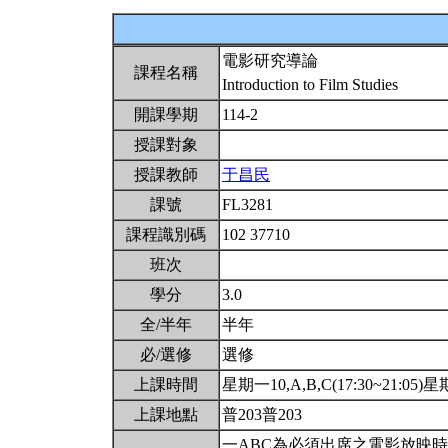
電影研究導論
課程名稱
Introduction to Film Studies
開課學期
114-2
授課對象
授課教師
于昌民
課號
FL3281
課程識別碼
102 37710
班次
學分
3.0
全/半年
半年
必/選修
選修
上課時間
星期一10,A,B,C(17:30~21:05)星期
上課地點
普203普203
一ABC為必須出席之電影放映時