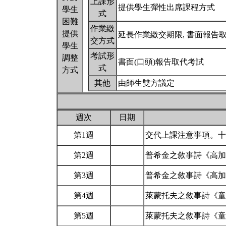
上課形
提供學生彈性出席課程方式
學生
式
困難
作業繳
提供
延長作業繳交期限, 書面報告
交方式
學生
考試形
調整
書面(口頭)報告取代考試
式
方式
其他
由師生雙方議定
週次
日期
第1週
交代上課注意事項。
第2週
普希金之敘事詩《高
第3週
普希金之敘事詩《高
第4週
萊蒙托夫之敘事詩《
第5週
萊蒙托夫之敘事詩《