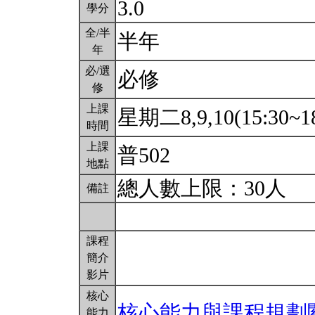
3.0
學分
全/半
半年
年
必/選
必修
修
上課
星期二8,9,10(15:30~1
時間
上課
普502
地點
總人數上限：30人
備註
課程
簡介
影片
核心
核心能力與課程規劃
能力