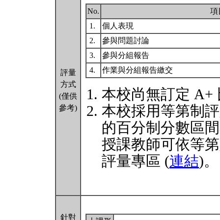
No.
項
1.
個人表現
2.
參與問題討論
3.
參與分組報告
4.
作業與分組報告繳交
評量
方式
本校尚無訂定 A+
(僅供
本校採用等第制評
參考)
的百分制分數區間
授課教師可依等第
評量專區 (
連結
)。
針對