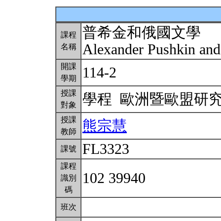
普希金和俄國文學
課程
Alexander Pushkin and
名稱
開課
114-2
學期
授課
學程 歐洲暨歐盟研
對象
授課
熊宗慧
教師
FL3323
課號
課程
102 39940
識別
碼
班次