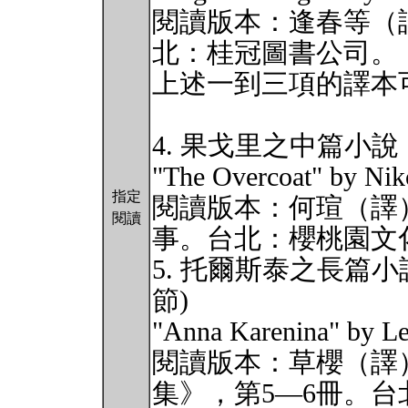
閱讀版本：逢春等（譯
北：桂冠圖書公司。
上述一到三項的譯本
4. 果戈里之中篇小
"The Overcoat" by Nik
指定
閱讀版本：何瑄（譯）
閱讀
事。台北：櫻桃園文
5. 托爾斯泰之長篇
節)
"Anna Karenina" by Le
閱讀版本：草櫻（譯）
集》，第5—6冊。