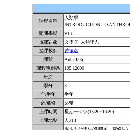
人類學
課程名稱
INTRODUCTION TO ANTHR
開課學期
94-1
授課對象
文學院 人類學系
授課教師
曾振名
課號
Anth1006
課程識別碼
105 12000
班次
學分
3
全/半年
半年
必/選修
必帶
上課時間
星期一6,7,8(13:20~16:20)
上課地點
人313
限本系所學生(含輔系、雙修生)