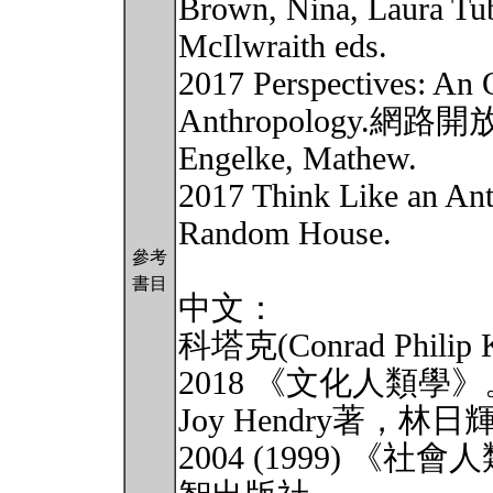
Brown, Nina, Laura Tu
McIlwraith eds.
2017 Perspectives: An O
Anthropology.網路
Engelke, Mathew.
2017 Think Like an Ant
Random House.
參考
書目
中文：
科塔克(Conrad Phili
2018 《文化人類
Joy Hendry著，林
2004 (1999) 《