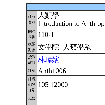
人類學
課程
Introduction to Anthro
名稱
開課
110-1
學期
授課
文學院 人類學系
對象
授課
林瑋嬪
教師
Anth1006
課號
課程
105 12000
識別
碼
班次