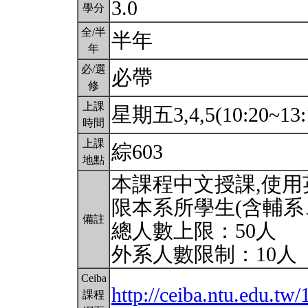
3.0
學分
全/半
半年
年
必/選
必帶
修
上課
星期五3,4,5(10:20~13:
時間
上課
綜603
地點
本課程中文授課,使
限本系所學生(含輔系
備註
總人數上限：50人
外系人數限制：10人
Ceiba
http://ceiba.ntu.edu.t
課程