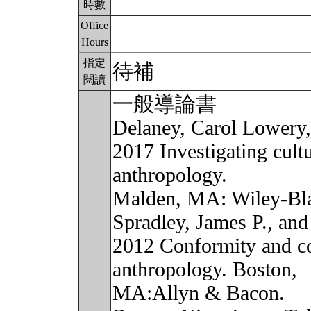
時數
Office
Hours
指定
待補
閱讀
一般導論書
Delaney, Carol Lowery
2017 Investigating cultu
anthropology.
Malden, MA: Wiley-Bla
Spradley, James P., an
2012 Conformity and con
anthropology. Boston,
MA:Allyn & Bacon.