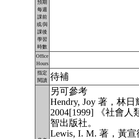
預期
每週
課前
或/與
課後
學習
時數
Office
Hours
指定
待補
閱讀
另可參考
Hendry, Joy 著，
2004[1999] 《
智出版社。
Lewis, I. M. 著