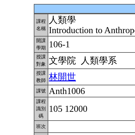
人類學
課程
Introduction to Anthro
名稱
開課
106-1
學期
授課
文學院 人類學系
對象
授課
林開世
教師
Anth1006
課號
課程
105 12000
識別
碼
班次