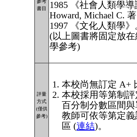
參考
1985 《社會人類
書目
Howard, Michael
1997 《文化人類學
(以上圖書將固定放
學參考)
本校尚無訂定 A+
本校採用等第制評
評量
方式
百分制分數區間與
(僅供
教師可依等第定義
參考)
區 (
連結
)。