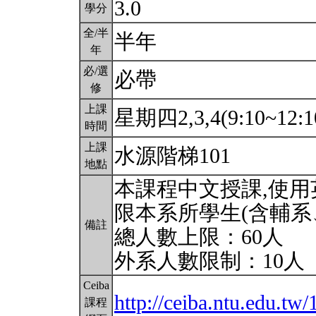
3.0
學分
全/半
半年
年
必/選
必帶
修
上課
星期四2,3,4(9:10~12:1
時間
上課
水源階梯101
地點
本課程中文授課,使
限本系所學生(含輔系
備註
總人數上限：60人
外系人數限制：10人
Ceiba
http://ceiba.ntu.edu.t
課程