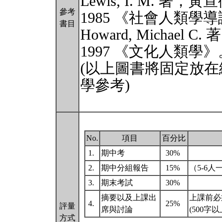
Lewis, I. M. 著
參考
1985 《社會人類
書目
Howard, Michael
1997 《文化人類學
(以上圖書將固定放
學參考)
No.
項目
百分比
1.
期中考
30%
2.
期中分組報告
15%
（5-6
3.
期末考試
30%
摘要以及上課出
上課前必
4.
25%
評量
席與討論
(500字
方式