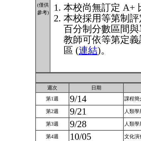
(僅供
本校尚無訂定 A+
參考)
本校採用等第制評
百分制分數區間與
教師可依等第定義
區 (
連結
)。
週次
日期
9/14
第1週
課程簡
9/21
第2週
人類學
9/28
第3週
人類學
10/05
第4週
文化演