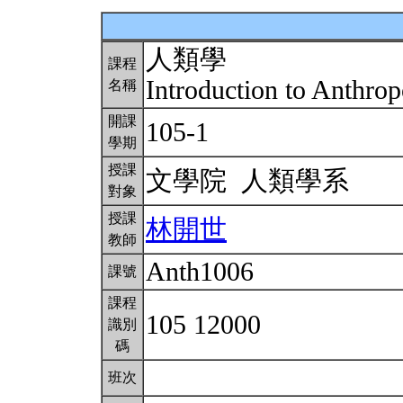
人類學
課程
Introduction to Anthro
名稱
開課
105-1
學期
授課
文學院 人類學系
對象
授課
林開世
教師
Anth1006
課號
課程
105 12000
識別
碼
班次