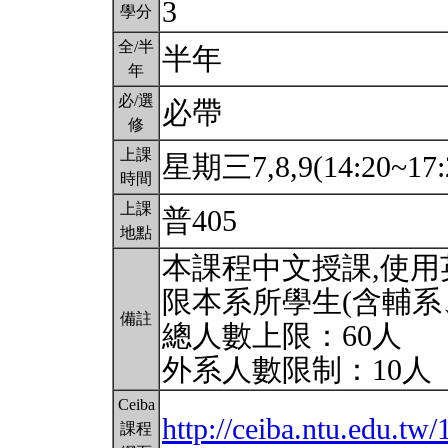
3
學分
全/半
半年
年
必/選
必帶
修
上課
星期三7,8,9(14:20~17:
時間
上課
普405
地點
本課程中文授課,使
限本系所學生(含輔系
備註
總人數上限：60人
外系人數限制：10人
Ceiba
http://ceiba.ntu.edu.t
課程