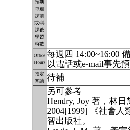
預期
每週
課前
或/與
課後
學習
時數
每週四 14:00~16:00
Office
以電話或e-mail事先
Hours
指定
待補
閱讀
另可參考
Hendry, Joy 著，
2004[1999] 《
智出版社。