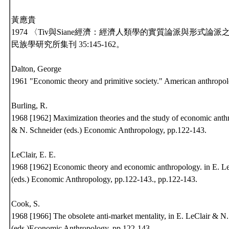
黃應貴
1974 〈Tiv與Siane經濟：經濟人類學的實質論派與形式論
民族學研究所集刊 35:145-162。
Dalton, George
1961 "Economic theory and primitive society." American anthropolo
Burling, R.
1968 [1962] Maximization theories and the study of economic anthr
& N. Schneider (eds.) Economic Anthropology, pp.122-143.
LeClair, E. E.
1968 [1962] Economic theory and economic anthropology. in E. L
(eds.) Economic Anthropology, pp.122-143., pp.122-143.
Cook, S.
1968 [1966] The obsolete anti-market mentality, in E. LeClair & N
(eds.)Economic Anthropology, pp.122-143.