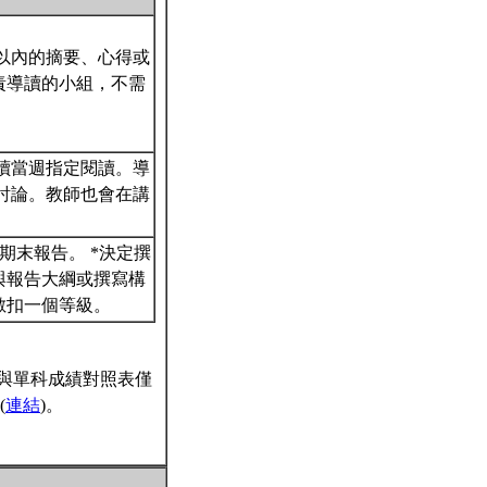
以內的摘要、心得或
責導讀的小組，不需
讀當週指定閱讀。導
討論。教師也會在講
頁左右的期末報告。 *決定撰
與報告大綱或撰寫構
分數扣一個等級。
與單科成績對照表僅
(
連結
)。