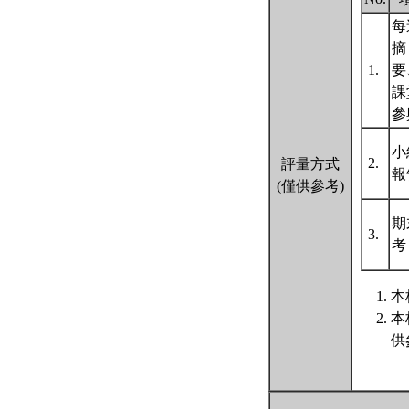
每
摘
1.
要
課
參
小
2.
評量方式
報
(僅供參考)
期
3.
本
本
供