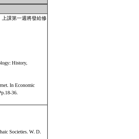
。上課第一週將發給修
logy: History,
rnet. In Economic
Pp.18-36.
aic Societies. W. D.