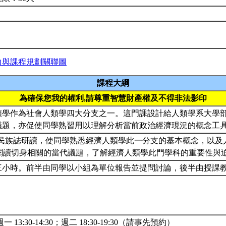
力與課程規劃關聯圖
課程大綱
為確保您我的權利,請尊重智慧財產權及不得非法影印
類學作為社會人類學四大分支之一。這門課設計給人類學系大學
議題，亦促使同學熟習用以理解分析當前政治經濟現況的概念工
 透過民族誌研讀，使同學熟悉經濟人類學此一分支的基本概念，以
藉由閱讀切身相關的當代議題，了解經濟人類學此門學科的重要性與
三小時。前半由同學以小組為單位報告並提問討論，後半由授課
一 13:30-14:30；週二 18:30-19:30（請事先預約）