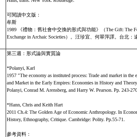
Halls, trans. New York: Routledge.
可閱讀中文版：
牟斯
1989 《禮物：舊社會中交換的形式與功能》（The Gift: The Form a
Exchange in Archaic Societies）。汪珍宜、何翠萍譯。台北
第三週：形式論與實質論
*Polanyi, Karl
1957 "The economy as instituted process: Trade and market in the e
and Market in the Early Empires: Economies in History and Theory
Polanyi, Conrad M. Arensberg, and Harry W. Pearson. Pp. 243-270
*Hann, Chris and Keith Hart
2011 Ch.4: The Golden Age of Economic Anthropology. In Econo
History, Ethnography, Critique. Cambridge: Polity. Pp.55-71.
參考資料：