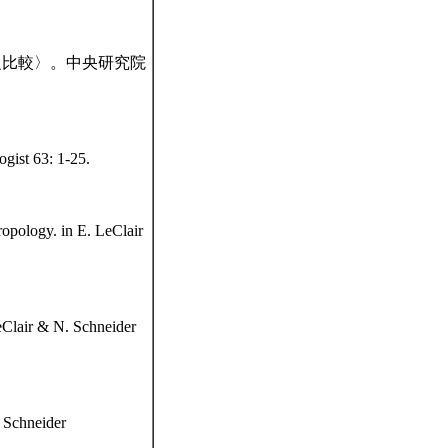
派之比較〉。中央研究院
gist 63: 1-25.
opology. in E. LeClair
eClair & N. Schneider
. Schneider