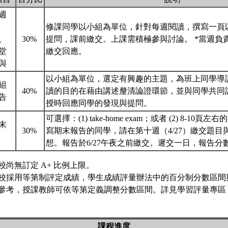
週
修課同學以小組為單位，針對每週閱讀，撰寫一頁
、
30%
提問，課前繳交。上課需積極參與討論。 *當週負
堂
繳交回應。
與
以小組為單位，選定有興趣的主題，為班上同學導
組
40%
讀的目的在藉由講述釐清論證環節，並與同學共同
告
授時回應同學的發現與提問。
可選擇：(1) take-home exam；或者 (2) 8-10
末
30%
寫期末報告的同學，請在第十週（4/27）繳交題目
考
想。報告於6/27午夜之前繳交。遲交一日，報告
校尚無訂定 A+ 比例上限。
校採用等第制評定成績，學生成績評量辦法中的百分制分數區間
參考，授課教師可依等第定義調整分數區間。詳見學習評量專區 
課程進度