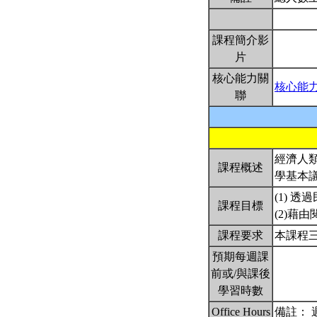
課程簡介影
片
核心能力關
核心能
聯
經濟人
課程概述
學基本
(1)
課程目標
(2)
課程要求
本課程
預期每週課
前或/與課後
學習時數
Office Hours
備註： 週