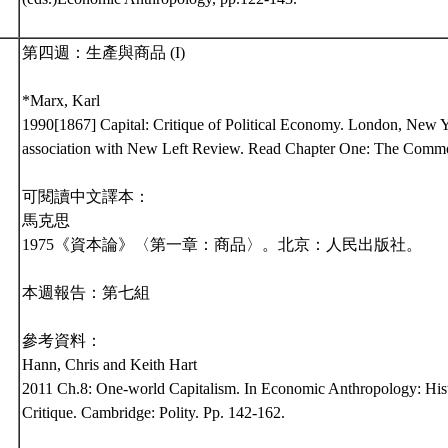
第四週：生產與商品 (I)
*Marx, Karl
1990[1867] Capital: Critique of Political Economy. London, New 
association with New Left Review. Read Chapter One: The Commo
可閱讀中文譯本：
馬克思
1975《資本論》〈第一章：商品〉。北京：人民出版社。
本週報告：第七組
參考資料：
Hann, Chris and Keith Hart
2011 Ch.8: One-world Capitalism. In Economic Anthropology: His
Critique. Cambridge: Polity. Pp. 142-162.