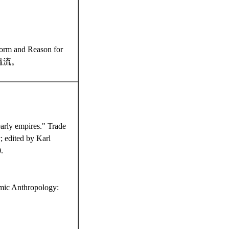
nd Reason for
：遠流。
arly empires." Trade
; edited by Karl
.
mic Anthropology: