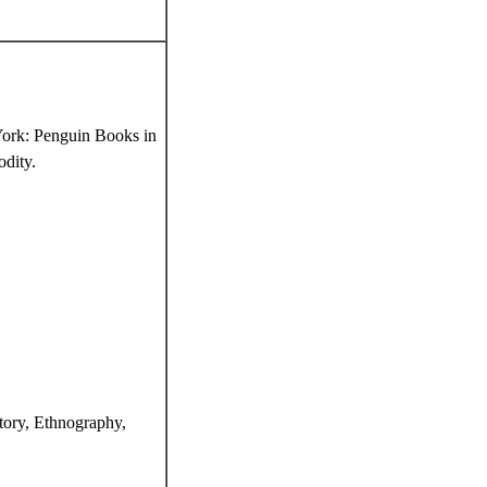
York: Penguin Books in
dity.
tory, Ethnography,