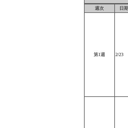
週次
日
第1週
2/23