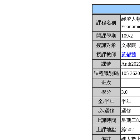
經濟人
課程名稱
Economi
開課學期
109-2
授課對象
文學院
授課教師
黃郁茜
課號
Anth202
課程識別碼
105 362
班次
學分
3.0
全/半年
半年
必/選修
選修
上課時間
星期二8,9,
上課地點
綜502
備註
總人數上