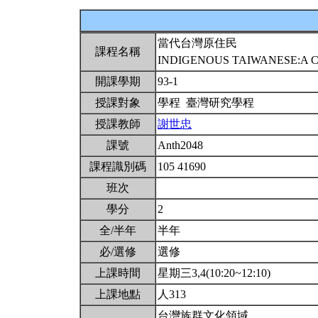
當代台灣原住民
課程名稱
INDIGENOUS TAIWANESE:A
開課學期
93-1
授課對象
學程 臺灣研究學程
授課教師
謝世忠
課號
Anth2048
課程識別碼
105 41690
班次
學分
2
全/半年
半年
必/選修
選修
上課時間
星期三3,4(10:20~12:10)
上課地點
人313
台灣族群文化領域