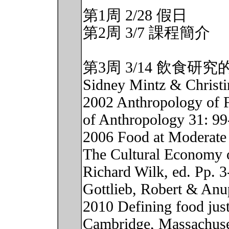
第1周 2/28 假日
第2周 3/7 課程簡介
第3周 3/14 飲食研
Sidney Mintz & Christ
2002 Anthropology of 
of Anthropology 31: 99
2006 Food at Moderate 
The Cultural Economy 
Richard Wilk, ed. Pp. 3
Gottlieb, Robert & Anu
2010 Defining food just
Cambridge, Massachuse