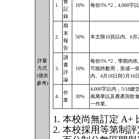
食
1.
10%
每份5% *2，4,000
記
錄
期
末
2.
50%
本文限10頁以內。6月2
報
告
讀
評量
每份5% *2，學期
書
方式
3.
10%
可能跨數周，形成一個
評
(僅供
內。4月18日與5月1
論
參考)
4,000字以內，5/
作
4.
30%
南萬華以及農產與飲
業
一作業。
本校尚無訂定 A+
本校採用等第制評