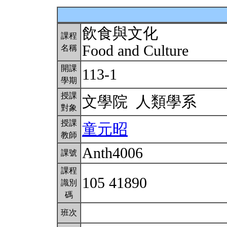
飲食與文化
課程
Food and Culture
名稱
開課
113-1
學期
授課
文學院 人類學系
對象
授課
童元昭
教師
Anth4006
課號
課程
105 41890
識別
碼
班次