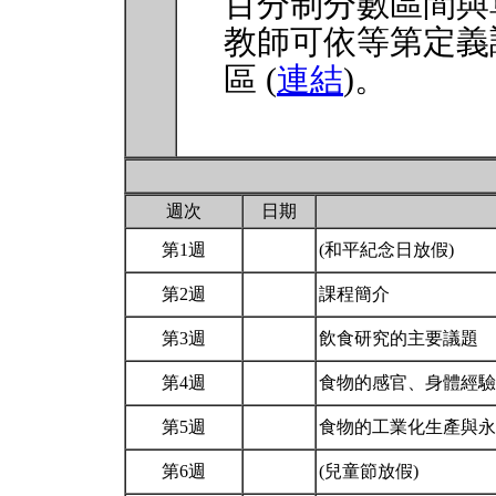
百分制分數區間與
教師可依等第定義
區 (
連結
)。
週次
日期
第1週
(和平紀念日放假)
第2週
課程簡介
第3週
飲食研究的主要議題
第4週
食物的感官、身體經
第5週
食物的工業化生產與永
第6週
(兒童節放假)