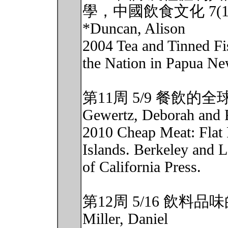
學，中國飲食文化 7(1):
*Duncan, Alison
2004 Tea and Tinned Fi
the Nation in Papua Ne
第11周 5/9 餐飲的
Gewertz, Deborah and F
2010 Cheap Meat: Flat 
Islands. Berkeley and L
of California Press.
第12周 5/16 飲
Miller, Daniel