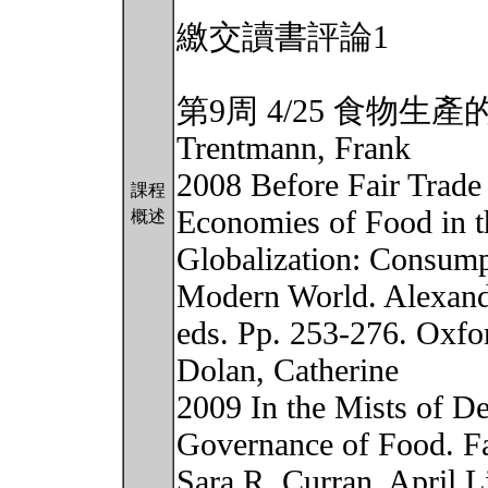
繳交讀書評論1
第9周 4/25 食物
Trentmann, Frank
2008 Before Fair Trade
課程
Economies of Food in 
概述
Globalization: Consumpt
Modern World. Alexand
eds. Pp. 253-276. Oxf
Dolan, Catherine
2009 In the Mists of D
Governance of Food. Fa
Sara R. Curran, April 