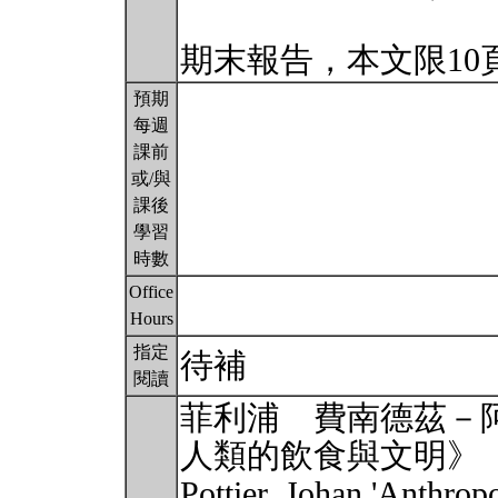
期末報告，本文限10頁
預期
每週
課前
或/與
課後
學習
時數
Office
Hours
指定
待補
閱讀
菲利浦 費南德茲－
人類的飲食與文明》
Pottier, Johan 'Anthrop