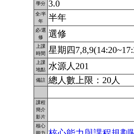
3.0
學分
全/半
半年
年
必/選
選修
修
上課
星期四7,8,9(14:20~17:
時間
上課
水源人201
地點
總人數上限：20人
備註
課程
簡介
影片
核心
核心能力與課程規劃
能力