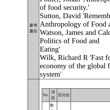
of food security.'
Sutton, David 'Rememb
Anthropology of Food
參考
Watson, James and Cald
書目
Politics of Food and
Eating'
Wilk, Richard R 'Fast f
economy of the global 
system'
項
No.
百分比
目
飲