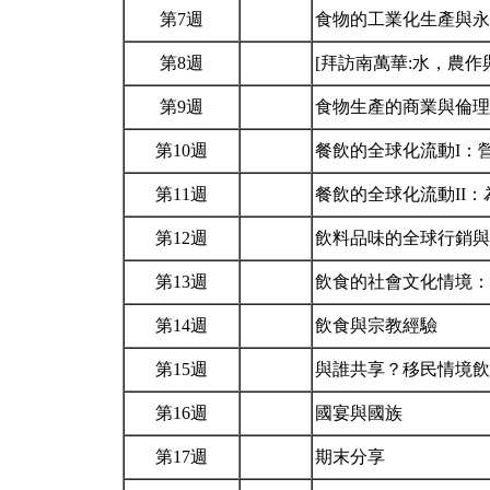
第7週
食物的工業化生產與永
第8週
[拜訪南萬華:水，農作
第9週
食物生產的商業與倫
第10週
餐飲的全球化流動I：
第11週
餐飲的全球化流動II：
第12週
飲料品味的全球行銷
第13週
飲食的社會文化情境
第14週
飲食與宗教經驗
第15週
與誰共享？移民情境
第16週
國宴與國族
第17週
期末分享