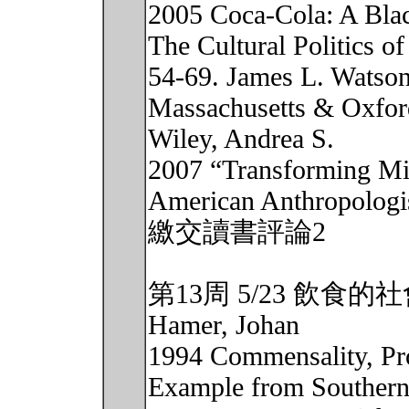
2005 Coca-Cola: A Blac
The Cultural Politics o
54-69. James L. Watson
Massachusetts & Oxfor
Wiley, Andrea S.
2007 “Transforming Mi
American Anthropologis
繳交讀書評論2
第13周 5/23 飲食
Hamer, Johan
1994 Commensality, Pr
Example from Southern 