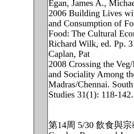
Egan, James A., Micha
2006 Building Lives wit
and Consumption of Foo
Food: The Cultural Ec
Richard Wilk, ed. Pp. 
Caplan, Pat
2008 Crossing the Veg
and Sociality Among th
Madras/Chennai. South 
Studies 31(1): 118-142.
第14周 5/30 飲食與