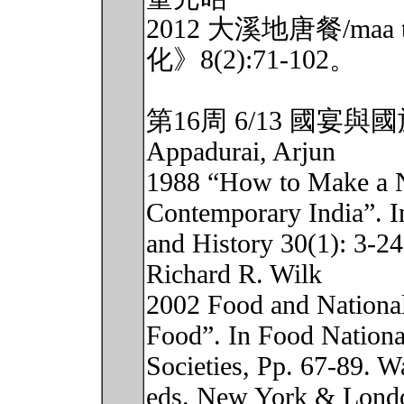
2012 大溪地唐餐/ma
化》8(2):71-102。
第16周 6/13 國宴與
Appadurai, Arjun
1988 “How to Make a N
Contemporary India”. I
and History 30(1): 3-24
Richard R. Wilk
2002 Food and National
Food”. In Food Nationa
Societies, Pp. 67-89. W
eds. New York & Londo