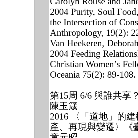
Carolyn Rouse and Jan
2004 Purity, Soul Food,
the Intersection of Con
Anthropology, 19(2): 2
Van Heekeren, Debora
2004 Feeding Relation
Christian Women’s Fel
Oceania 75(2): 89-108.
第15周 6/6 與誰
陳玉箴
2016 〈「道地」
產、再現與變遷〉《臺灣
童元昭