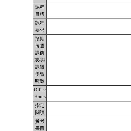
課程
目標
課程
要求
預期
每週
課前
或/與
課後
學習
時數
Office
Hours
指定
閱讀
參考
書目