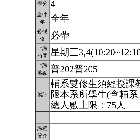
4
學分
全/半
全年
年
必/選
必帶
修
上課
星期三3,4(10:20~12:1
時間
上課
普202普205
地點
輔系雙修生須經授課
限本系所學生(含輔系
備註
總人數上限：75人
課程
簡介