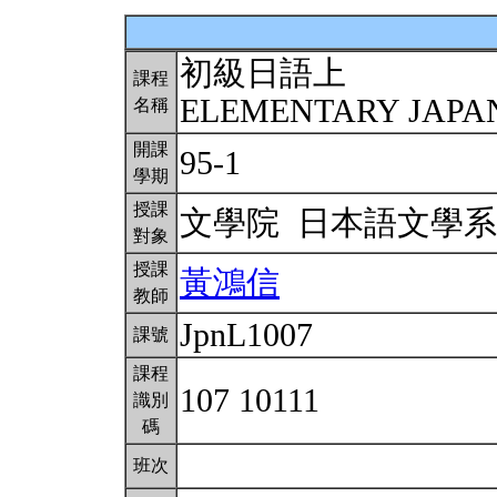
初級日語上
課程
ELEMENTARY JAPA
名稱
開課
95-1
學期
授課
文學院 日本語文學
對象
授課
黃鴻信
教師
JpnL1007
課號
課程
107 10111
識別
碼
班次