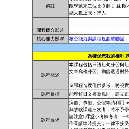
備註
限學號末二位除３餘１ 且 限
總人數上限：25人
課程簡介影片
核心能力關聯
核心能力與課程規劃關聯圖
為確保您我的權利,
本課程包括日語短句練習與短
文章寫作練習。期能透過對於
課程概述
※課程進度僅供參考，將視
課程目標
能理解日文書寫規則，建立正確
病假、事假、公假等請利用m
無故曠課達三次者，將不予學
請注意! 課堂小考缺考者，
課程要求
作業請準時提交，一律不接受