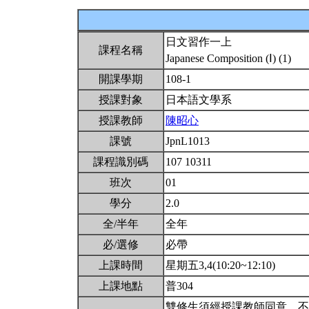
日文習作一上
課程名稱
Japanese Composition (Ⅰ) (1)
開課學期
108-1
授課對象
日本語文學系
授課教師
陳昭心
課號
JpnL1013
課程識別碼
107 10311
班次
01
學分
2.0
全/半年
全年
必/選修
必帶
上課時間
星期五3,4(10:20~12:10)
上課地點
普304
雙修生須經授課教師同意。不