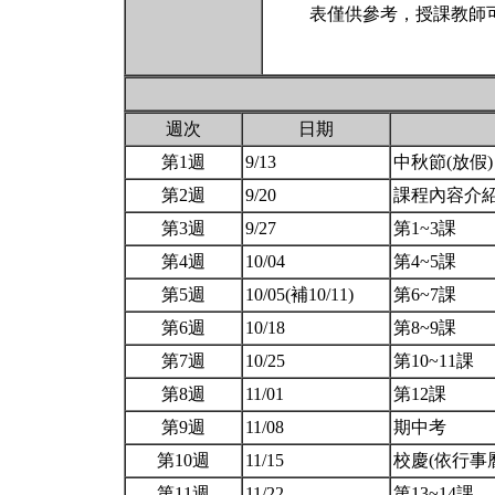
表僅供參考，授課教師
週次
日期
第1週
9/13
中秋節(放假
第2週
9/20
課程內容介
第3週
9/27
第1~3課
第4週
10/04
第4~5課
第5週
10/05(補10/11)
第6~7課
第6週
10/18
第8~9課
第7週
10/25
第10~11課
第8週
11/01
第12課
第9週
11/08
期中考
第10週
11/15
校慶(依行事
第11週
11/22
第13~14課