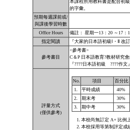
本課程所用教科書是配合初級
的字彙。
預期每週課前或/
與課後學習時數
Office Hours
備註： 星期一13：20 ～17：
指定閱讀
『大家的日本語初級Ⅰ・Ⅱ 改
<參考書>
參考書目
C＆P 日本語教育?教材研究
『????日本語初級 ????
No.
項目
百分比
1.
平時成績
40%
2.
期末考
30%
評量方式
3.
期中考
30%
(僅供參考)
本校尚無訂定 A+ 比例
本校採用等第制評定成