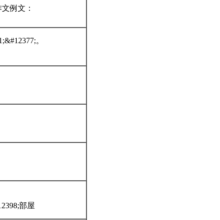
13;作文例文：
;&#12377;。
#12398;部屋