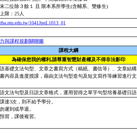
末二位除３餘１ 且 限本系所學生(含輔系、雙修生)
上限：25人
ceiba.ntu.edu.tw/1041JpnL1013_01
力與課程規劃關聯圖
課程大綱
為確保您我的權利,請尊重智慧財產權及不得非法影印
語基礎文法句型、文章之書寫方式（稿紙、書信等）、文章結構
書內容及進度授課，藉由文法句型造句及短文寫作等練習進行文
語文法句型及日語文章格式，運用習得之單字句型培養基礎日
課達3次，則不給予學分。
勿遲到或早退。
預習，課後複習。