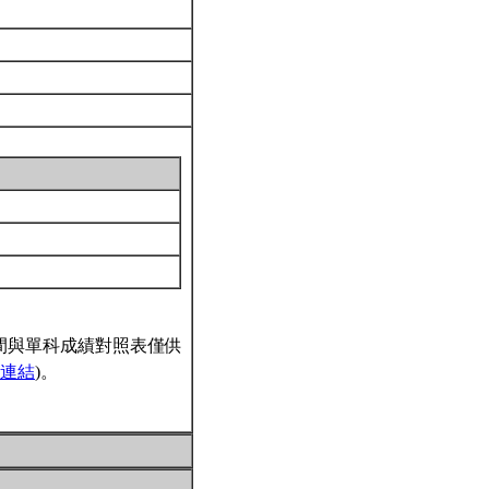
間與單科成績對照表僅供
連結
)。