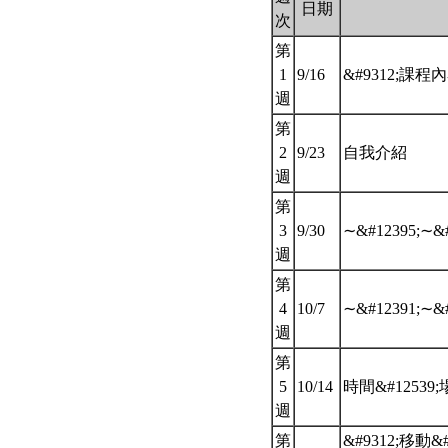
日期
次
第
1
9/16
&#9312;課程
週
第
2
9/23
自我介紹
週
第
3
9/30
∼&#12395;∼&#
週
第
4
10/7
∼&#12391;∼&#
週
第
5
10/14
時間&#12539;場
週
第
&#9312;移動&#