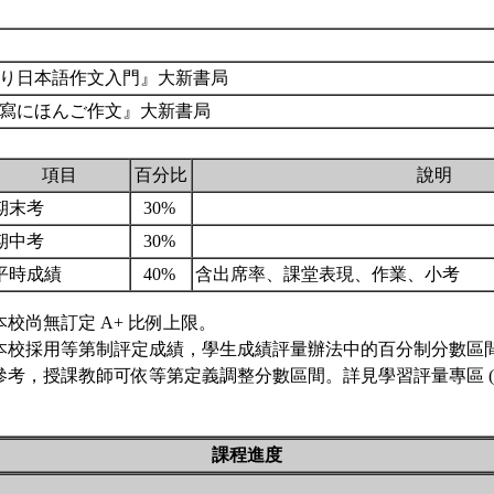
り日本語作文入門』大新書局
寫にほんご作文』大新書局
項目
百分比
說明
期末考
30%
期中考
30%
平時成績
40%
含出席率、課堂表現、作業、小考
本校尚無訂定 A+ 比例上限。
本校採用等第制評定成績，學生成績評量辦法中的百分制分數區
參考，授課教師可依等第定義調整分數區間。詳見學習評量專區 (
課程進度