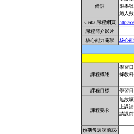
備註
限學號
總人數
Ceiba 課程網頁
http://
課程簡介影片
核心能力關聯
核心能
學習日
課程概述
據教科
課程目標
學習日
無故曠
上課請
課程要求
請課前
預期每週課前或/