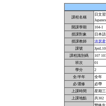
日文習
課程名稱
Japanes
開課學期
104-1
授課對象
日本
授課教師
洪瑟君
課號
JpnL1
課程識別碼
107 10
班次
01
學分
2
全/半年
全年
必/選修
必帶
上課時間
星期三8,
上課地點
共302
雙修生