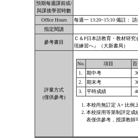
預期每週課前或/
與課後學習時數
Office Hours
每週一 13:20~15:10 備
指定閱讀
Ｃ＆P日本語教育・教材研究
參考書目
現練習へ』（大新書局）
No.
項目
百
1.
期中考
3
2.
期末考
3
評量方式
3.
平時成績
4
(僅供參考)
本校尚無訂定 A+ 比例
本校採用等第制評定成
表僅供參考，授課教師