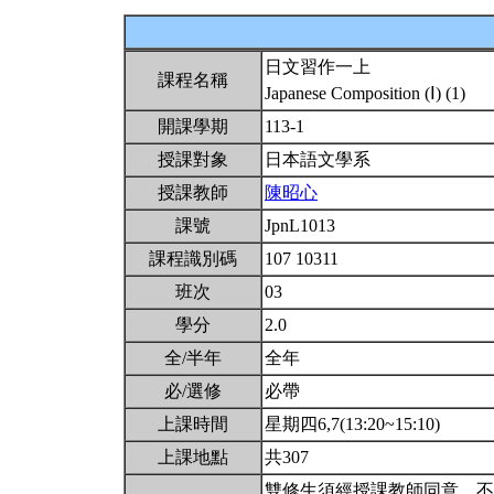
日文習作一上
課程名稱
Japanese Composition (Ⅰ) (1)
開課學期
113-1
授課對象
日本語文學系
授課教師
陳昭心
課號
JpnL1013
課程識別碼
107 10311
班次
03
學分
2.0
全/半年
全年
必/選修
必帶
上課時間
星期四6,7(13:20~15:10)
上課地點
共307
雙修生須經授課教師同意。不