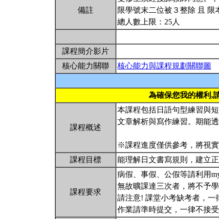
備註
限學號末二位被３整除 且 限
總人數上限：25人
課程簡介影片
核心能力關聯
核心能力與課程規劃關聯圖
為確保您我的權利,
本課程包括日語句型練習與短
文章解析與寫作練習。期能透
課程概述
※課程進度僅供參考，將視
課程目標
能理解日文書寫規則，建立
病假、事假、公假等請利用m
無故曠課達三次者，將不予學
課程要求
請注意! 課堂小考缺考者，
作業請準時提交，一律不接