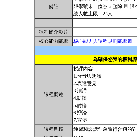
備註
限學號末二位被３整除 且 限
總人數上限：25人
課程簡介影片
核心能力關聯
核心能力與課程規劃關聯圖
為確保您我的權利,
授課內容：
1.發音與朗讀
2.表達意見
3.演講
課程概述
4.訪談
5.討論
6.辯論
7.宣傳
課程目標
練習和談話對象進行合適的