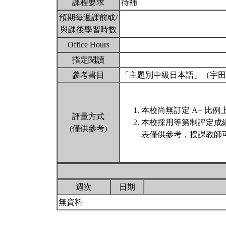
課程要求
待補
預期每週課前或/
與課後學習時數
Office Hours
指定閱讀
參考書目
「主題別中級日本語」（宇田出版
本校尚無訂定 A+ 比例
評量方式
本校採用等第制評定成
(僅供參考)
表僅供參考，授課教師
週次
日期
無資料