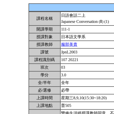
日語會話二上
課程名稱
Japanese Conversation (Ⅱ) (1)
開課學期
111-1
授課對象
日本語文學系
授課教師
服部美貴
課號
JpnL2003
課程識別碼
107 20221
班次
03
學分
3.0
全/半年
全年
必/選修
必帶
上課時間
星期三8,9,10(15:30~18:20)
上課地點
普505
雙修生須經授課教師同意。不