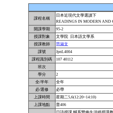
日本近現代文學選讀下
課程名稱
READINGS IN MODERN AND 
開課學期
95-2
授課對象
文學院 日本語文學系
授課教師
范淑文
課號
JpnL4004
課程識別碼
107 40112
班次
學分
2
全/半年
全年
必/選修
必帶
上課時間
星期二5,6(12:20~14:10)
上課地點
普406
日語授課.輔系雙修生須經授課