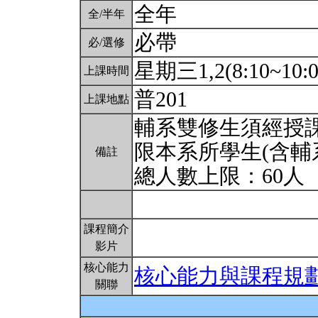
全年
全/半年
必帶
必/選修
星期三1,2(8:10~10:
上課時間
普201
上課地點
輔系雙修生須經授
限本系所學生(含輔
備註
總人數上限：60人
課程簡介
影片
核心能力
核心能力與課程規
關聯