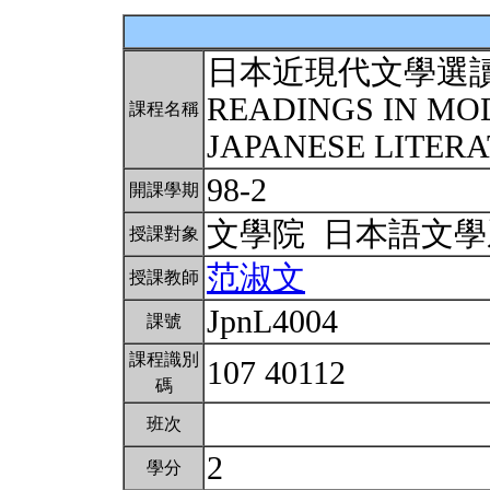
日本近現代文學選
READINGS IN M
課程名稱
JAPANESE LITERA
98-2
開課學期
文學院 日本語文
授課對象
范淑文
授課教師
JpnL4004
課號
課程識別
107 40112
碼
班次
2
學分