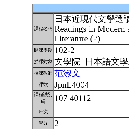
日本近現代文學選
Readings in Modern 
課程名稱
Literature (2)
102-2
開課學期
文學院 日本語文
授課對象
范淑文
授課教師
JpnL4004
課號
課程識別
107 40112
碼
班次
2
學分