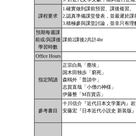
1.確實做到課前預習、課後複習。
課程要求
2.認真準備課堂發表，並最遲於
3.積極參與課堂討論，並非只有
預期每週課
前或/與課後
課前2課後2共計4hr
學習時數
Office Hours
正宗白鳥「塵埃」
国木田独歩「窮死」
指定閱讀
森鴎外「普請中」
志賀直哉「小僧の神様」
伊藤整「M百貨店」
十川信介『近代日本文学案内』岩波
參考書目
安藤宏『日本近代小説史 新装版』中