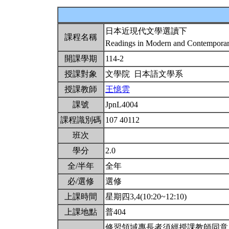
日本近現代文學選讀下
課程名稱
Readings in Modern and Contemporary
開課學期
114-2
授課對象
文學院 日本語文學系
授課教師
王憶雲
課號
JpnL4004
課程識別碼
107 40112
班次
學分
2.0
全/半年
全年
必/選修
選修
上課時間
星期四3,4(10:20~12:10)
上課地點
普404
修習領域專長者須經授課教師同意