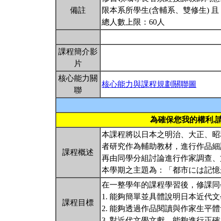
備註
限本系所學生(含輔系、雙修生) 
總人數上限：60人
課程簡介影
片
核心能力關
核心能力與課程規劃關聯圖
聯
為確保您我的權利,
本課程將以日本之明治、大正、昭
者研究作為輔助教材，進行作品細
課程概述
再由同學分組討論進行作家調查、
本學期之主題為：「都市には記
在一整學年的課程學習後，修課同
1. 能夠簡單並具體說明日本近代
課程目標
2. 能夠透過作品閱讀與作家生
3. 對近代文學文獻，能夠進行正