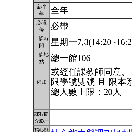
全/半
全年
年
必/選
必帶
修
上課時
星期一7,8(14:20~16:2
間
上課地
總一館106
點
或經任課教師同意。
限學號雙號 且 限本
備註
總人數上限：20人
課程簡
介影片
核心能