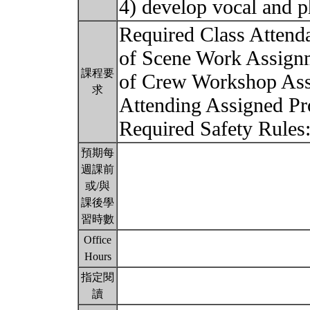
4) develop vocal and ph
Required Class Attend
of Scene Work Assignm
課程要
of Crew Workshop Assi
求
Attending Assigned Pr
Required Safety Rules
預期每
週課前
或/與
課後學
習時數
Office
Hours
指定閱
讀