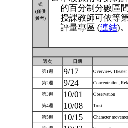
式
的百分制分數區
(僅供
授課教師可依等
參考)
評量專區 (
連結
)
週次
日期
9/17
第1週
Overview, Theate
9/24
第2週
Concentration, Re
10/01
第3週
Observation
10/08
第4週
Trust
10/15
第5週
Character moveme