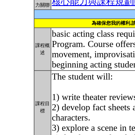
核心能力與課程規劃
力關聯
為確保您我的權利,
basic acting class requ
Program. Course offers
課程概
movement, improvisatio
述
beginning acting stude
The student will:
1) write theater review
課程目
2) develop fact sheets 
標
characters.
3) explore a scene in t