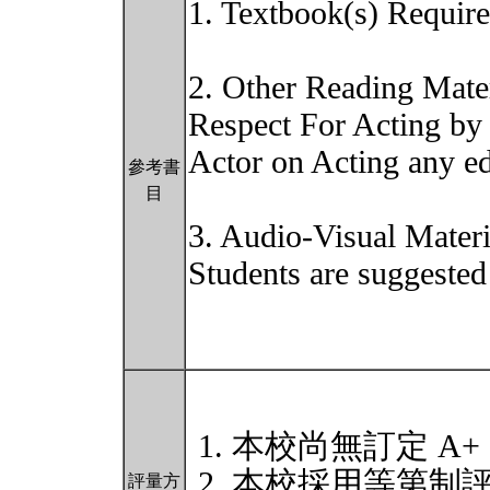
1. Textbook(s) Requir
2. Other Reading Mater
Respect For Acting by
Actor on Acting any ed
參考書
目
3. Audio-Visual Materi
Students are suggested 
本校尚無訂定 A+
本校採用等第制
評量方