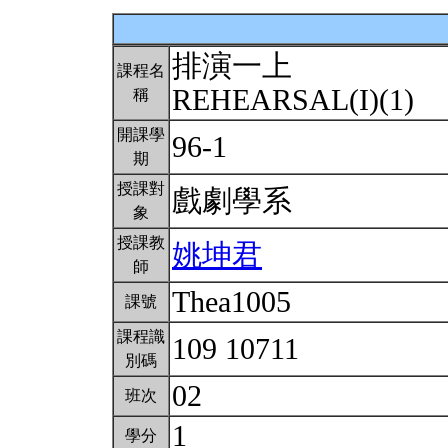
排演一上
課程名
REHEARSAL(I)(1)
稱
開課學
96-1
期
授課對
戲劇學系
象
授課教
姚坤君
師
Thea1005
課號
課程識
109 10711
別碼
02
班次
1
學分