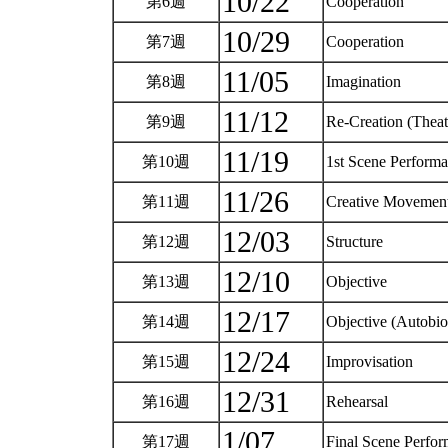
10/22
第6週
Cooperation
10/29
第7週
Cooperation
11/05
第8週
Imagination
11/12
第9週
Re-Creation (Thea
11/19
第10週
1st Scene Perfor
11/26
第11週
Creative Moveme
12/03
第12週
Structure
12/10
第13週
Objective
12/17
第14週
Objective (Autobi
12/24
第15週
Improvisation
12/31
第16週
Rehearsal
1/07
第17週
Final Scene Perf