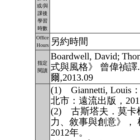
或/與
課後
學習
時數
Office
另約時間
Hours
Boardwell, David; 
指定
式與風格》 曾偉禎譯
閱讀
爾,2013.09
(1) Giannetti,
北市：遠流出版，201
(2) 古斯塔夫．莫
力、敘事與創意》，
2012年。