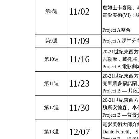
詹姆士卡麥隆、
11/02
第8週
電影美術(VI)
Project A整合
11/09
第9週
Project A 課
20-21世紀東西
11/16
第10週
吉勒摩．戴托羅
Project B 電
20-21世紀東西
11/23
第11週
克里斯多福諾蘭
Project B 
20-21世紀東西
11/30
第12週
魏斯安德森、奉
Project B —背
電影美術大師介
12/07
第13週
Dante Ferretti、 S