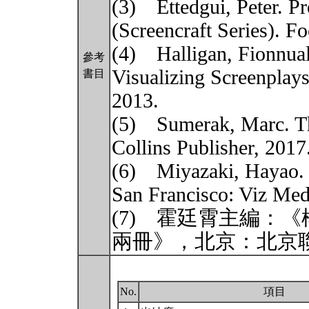
(3) Ettedgui, Peter. P
(Screencraft Series). Fo
(4) Halligan, Fionnual
參考
Visualizing Screenplay
書目
2013.
(5) Sumerak, Marc. The
Collins Publisher, 2017
(6) Miyazaki, Hayao. 
San Francisco: Viz Med
(7) 霍廷霄主編：
兩冊》，北京：北京聯
No.
項目