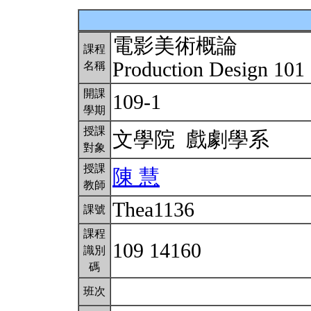
電影美術概論
課程
Production Design 101
名稱
開課
109-1
學期
授課
文學院 戲劇學系
對象
授課
陳 慧
教師
Thea1136
課號
課程
109 14160
識別
碼
班次