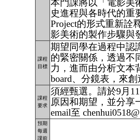
本門課將以「電影美
史進程與各時代的重
Project的形式重
影美術的製作步驟與
期望同學在過程中認
的緊密關係，透過不
課程
力，進而由分析文本背
目標
board、分鏡表，
須經甄選。請於9月11日
課程
原因和期望，並分享
要求
email至 chenhui0518
預期
每週
課前