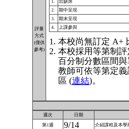
1.
出缺席
2.
期中呈現
3.
期末呈現
4.
上課參與
評量
方式
本校尚無訂定 A+
(僅供
本校採用等第制評
參考)
百分制分數區間與
教師可依等第定義
區 (
連結
)。
週次
日期
9/14
第1週
介紹課程及本學