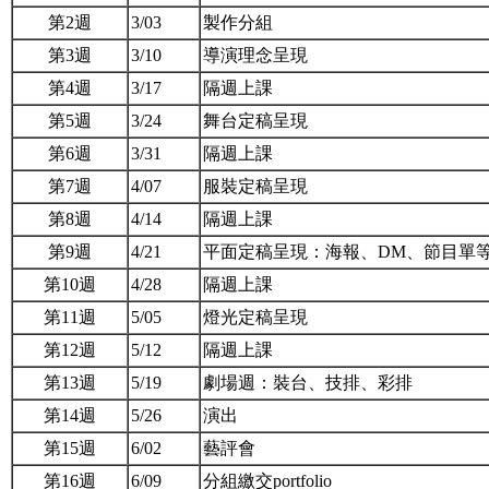
第2週
3/03
製作分組
第3週
3/10
導演理念呈現
第4週
3/17
隔週上課
第5週
3/24
舞台定稿呈現
第6週
3/31
隔週上課
第7週
4/07
服裝定稿呈現
第8週
4/14
隔週上課
第9週
4/21
平面定稿呈現：海報、DM、節目單
第10週
4/28
隔週上課
第11週
5/05
燈光定稿呈現
第12週
5/12
隔週上課
第13週
5/19
劇場週：裝台、技排、彩排
第14週
5/26
演出
第15週
6/02
藝評會
第16週
6/09
分組繳交portfolio