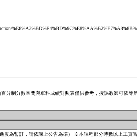
downloads/production/%E8%A3%BD%E4%BD%9C%E8%AA%
百分制分數區間與單科成績對照表僅供參考，授課教師可依等第
程進度為暫訂，請依課上公告為準） ※本課程部分時數以上工實