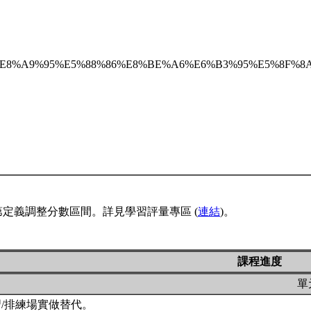
B2%E7%A8%8B%E8%A9%95%E5%88%86%E8%BE%A6%E6%B3%9
定義調整分數區間。詳見學習評量專區 (
連結
)。
課程進度
單
習/排練場實做替代。