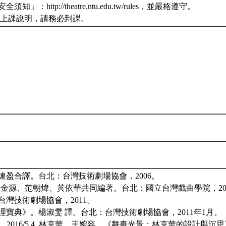
p://theatre.ntu.edu.tw/rules，並嚴格遵守。
一次上課說明，請務必到課。
連盈合譯。台北：台灣技術劇場協會，2006。
楊金源、范朝煒、黃依華共同編著。台北：國立台灣戲曲學院，20
台灣技術劇場協會，2011。
理寶典》。楊淑雯 譯。台北：台灣技術劇場協會，2011年1月。
，2016/5 4. 林克華、王婉容。《舞臺光景：林克華的設計與沉