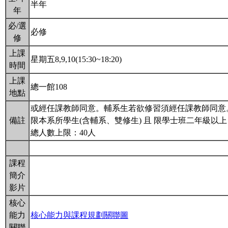
半年
年
必/選
必修
修
上課
星期五8,9,10(15:30~18:20)
時間
上課
總一館108
地點
或經任課教師同意。輔系生若欲修習須經任課教師同意
備註
限本系所學生(含輔系、雙修生) 且 限學士班二年級以上
總人數上限：40人
課程
簡介
影片
核心
能力
核心能力與課程規劃關聯圖
關聯