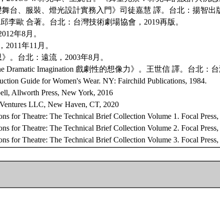
基礎舞台、服裝、燈光設計實務入門》司徒嘉慧 譯。台北：揚智出版
一華、邱李歐 合著。台北：台灣技術劇場協會，2019再版。
012年8月。
011年11月。
》。台北：遠流，2003年8月。
。《The Dramatic Imagination 戲劇性的想像力》。王世信 譯。台
ruction Guide for Women's Wear. NY: Fairchild Publications, 1984.
ell, Allworth Press, New York, 2016
ard Ventures LLC, New Haven, CT, 2020
s for Theatre: The Technical Brief Collection Volume 1. Focal Press,
s for Theatre: The Technical Brief Collection Volume 2. Focal Press,
ns for Theatre: The Technical Brief Collection Volume 3. Focal Press