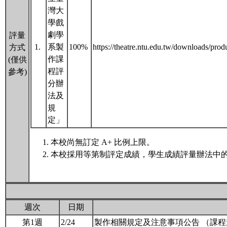
灣大
學戲
劇學
評量
1.
系製
100%
https://theatre.ntu.edu.tw/
方式
作課
(僅供
程評
參考)
分辦
法及
規
定」
本校尚無訂定 A+ 比例上限。
本校採用等第制評定成績，學生成績評量辦法中的
週次
日期
第1週
2/24
製作相關規定及注意事項公告 （課