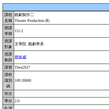
課程
戲劇製作二
名稱
Theatre Production (Ⅱ)
開課
111-2
學期
授課
文學院 戲劇學系
對象
授課
鄧振威
教師
課號
Thea2027
課程
識別
109 20000
碼
班次
學分
2.0
全/半