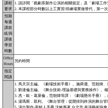
課程
1. 請詳閱「戲劇系製作公演的相關規定」及「劇場工作安全須知」：htt
要求
2. 本課程部分時數以上工實習/排練場實做替代，第
預期
每週
課前
或/與
課後
學習
時數
Office
另約時間
Hours
指定
閱讀
1. 馬天宗主編。《劇場技術手冊》。施舜晟、范朝煒、
2. 劉達倫主編。《舞台技術-理論基礎與實務操作》。
3. 杰・歐・葛萊倫，范朝煒等譯：《劇場懸吊手冊》，
4. 湯瑪斯．凱利。《舞台管理：從開排到終演的舞台管
5. 演出製作-新鮮人手冊 沈敏惠著 台北市:表演藝術協會