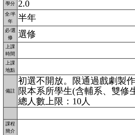
2.0
學分
全/半
半年
年
必/選
選修
修
上課
時間
上課
地點
初選不開放。限通過戲劇製
限本系所學生(含輔系、雙修生
備註
總人數上限：10人
課程
簡介