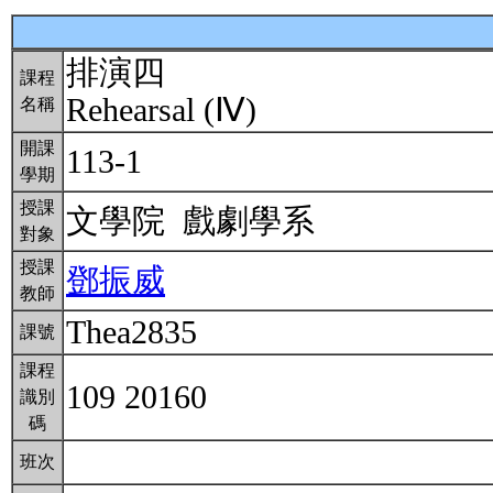
排演四
課程
Rehearsal (Ⅳ)
名稱
開課
113-1
學期
授課
文學院 戲劇學系
對象
授課
鄧振威
教師
Thea2835
課號
課程
109 20160
識別
碼
班次