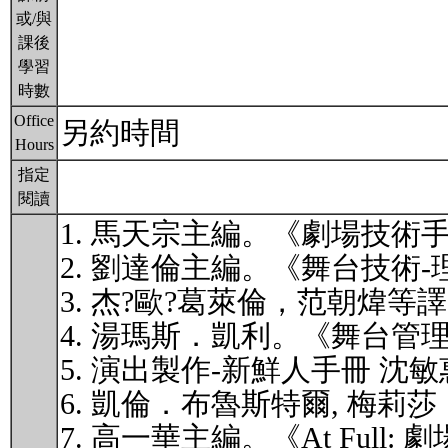
或/與
課後
學習
時數
Office
另約時間
Hours
指定
閱讀
1. 馬天宗主編。《劇場技術
2. 劉達倫主編。《舞台技術
3. 杰?歐?葛萊倫，范朝煒
4. 湯瑪斯．凱利。《舞台管
5. 演出製作-新鮮人手冊 沈
6. 凱倫．布魯斯特爾, 梅
7. 高一華主編。《At Fu