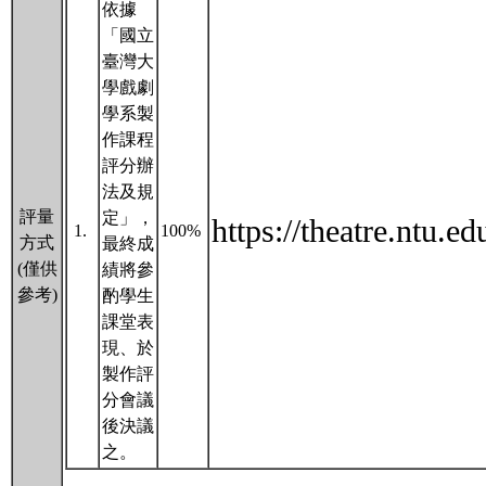
依據
「國立
臺灣大
學戲劇
學系製
作課程
評分辦
法及規
評量
定」，
https://theat
1.
100%
方式
最終成
(僅供
績將參
參考)
酌學生
課堂表
現、於
製作評
分會議
後決議
之。