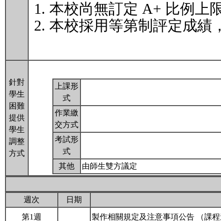
本校尚無訂定 A+ 比例上
本校採用等第制評定成績
針對
上課形
學生
式
困難
作業繳
提供
交方式
學生
考試形
調整
式
方式
其他
由師生雙方議定
週次
日期
第1週
製作相關規定及注意事項公告 （課