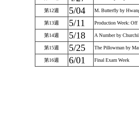
5/04
第12週
M. Butterfly by Hwa
5/11
第13週
Production Week: Off
5/18
第14週
A Number by Churchi
5/25
第15週
The Pillowman by M
6/01
第16週
Final Exam Week