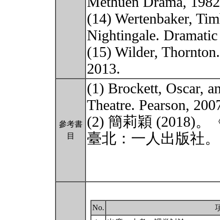
Methuen Drama, 1982
(14) Wertenbaker, Tim
Nightingale. Dramatic
(15) Wilder, Thornton
2013.
(1) Brockett, Oscar, a
Theatre. Pearson, 200
(2) 簡莉穎 (20
參考書
臺北：一人出版社。
目
No.