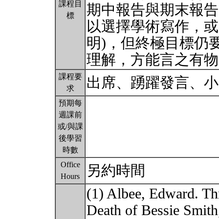
課程目
期中報告與期末報告
標
以選擇學術寫作，或
明)，但終極目標仍
理解，方能言之有物
課程要
出席、踴躍發言、
求
預期每
週課前
或/與課
後學習
時數
Office
另約時間
Hours
(1) Albee, Edward. Th
Death of Bessie Smit