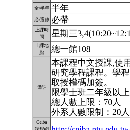
半年
全/半年
必帶
必/選修
上課時
星期三3,4(10:20~12:
間
上課地
總一館108
點
本課程中文授課,使
研究學程課程。學程
取授權碼加簽。
備註
限學士班二年級以上
總人數上限：70人
外系人數限制：20
Ceiba
http://ceiba.ntu.ed
課程網