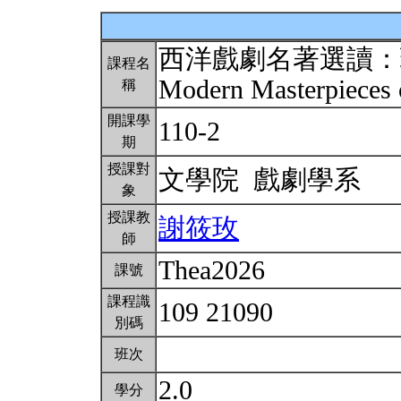
西洋戲劇名著選讀：
課程名
Modern Masterpieces
稱
開課學
110-2
期
授課對
文學院 戲劇學系
象
授課教
謝筱玫
師
Thea2026
課號
課程識
109 21090
別碼
班次
2.0
學分