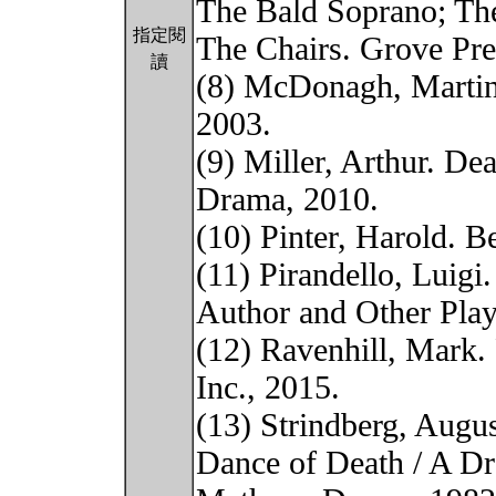
The Bald Soprano; The
指定閱
The Chairs. Grove Pre
讀
(8) McDonagh, Martin
2003.
(9) Miller, Arthur. D
Drama, 2010.
(10) Pinter, Harold. B
(11) Pirandello, Luigi
Author and Other Play
(12) Ravenhill, Mark.
Inc., 2015.
(13) Strindberg, Augus
Dance of Death / A Dr