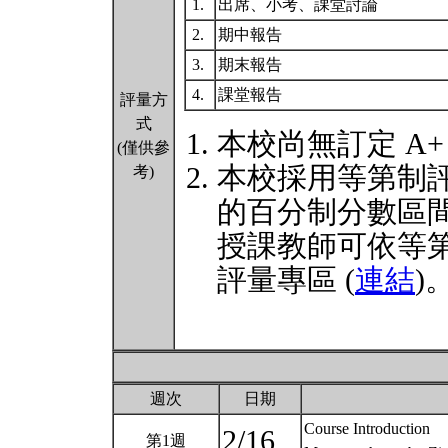
1.
出席、小考、課堂討論
2.
期中報告
3.
期末報告
4.
課堂報告
評量方
式
本校尚無訂定 A+
(僅供參
本校採用等第制
考)
的百分制分數區
授課教師可依等
評量專區 (
連結
)
週次
日期
Course Introduction
2/16
第1週