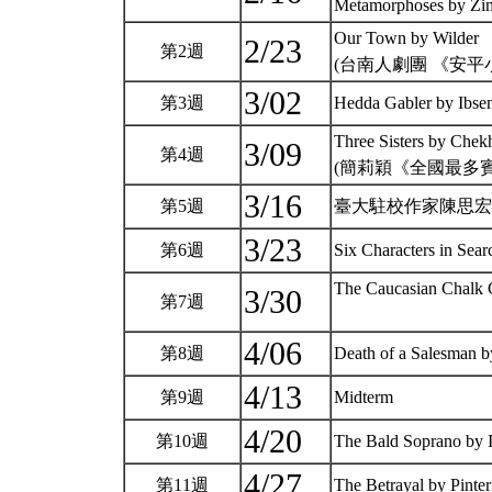
Metamorphoses by Z
Our Town by Wilder
2/23
第2週
(台南人劇團 《安平
3/02
第3週
Hedda Gabler by Ibse
Three Sisters by Chek
3/09
第4週
(簡莉穎《全國最多賓士
3/16
第5週
臺大駐校作家陳思宏
3/23
第6週
Six Characters in Sear
The Caucasian Chalk C
3/30
第7週
4/06
第8週
Death of a Salesman b
4/13
第9週
Midterm
4/20
第10週
The Bald Soprano by 
4/27
第11週
The Betrayal by Pinte