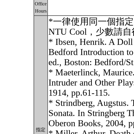
Office
Hours
*一律使用同一個指定
NTU Cool，少數請
* Ibsen, Henrik. A Doll
Bedford Introduction t
ed., Boston: Bedford/St
* Maeterlinck, Maurice
Intruder and Other Pl
1914, pp.61-115.
* Strindberg, Augstus.
Sonata. In Stringberg 
Oberon Books, 2004, p
指定
* Miller, Arthur. Death