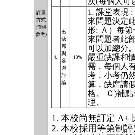
次(每個人可
1. 課堂表
評量
來問題決定此
方式
(僅供
形: Ａ）每
出
參考)
來問題者此
缺
席
可以加總分。
與
嚴重缺課和
4.
10%
參
需，每個人
與
考，小考仍然
討
論
算，缺席請假
格。 Ｃ)補
理。
本校尚無訂定 A+
本校採用等第制評