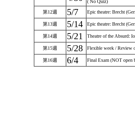
( No Quiz)
5/7
第12週
Epic theatre: Brecht (G
5/14
第13週
Epic theatre: Brecht (G
5/21
第14週
Theatre of the Absurd: 
5/28
第15週
Flexible week / Review
6/4
第16週
Final Exam (NOT open 