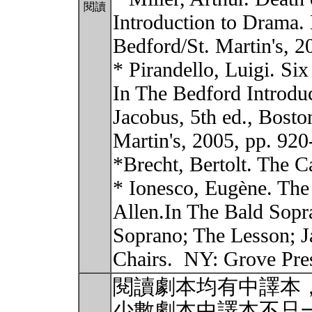
閱讀
Introduction to Drama.
Bedford/St. Martin's, 2
* Pirandello, Luigi. Six
In The Bedford Introdu
Jacobus, 5th ed., Bosto
Martin's, 2005, pp. 920
*Brecht, Bertolt. The C
* Ionesco, Eugène. The
Allen.In The Bald Sopr
Soprano; The Lesson; J
Chairs. ‎ NY: Grove Pr
閱讀劇本均有中譯本
少數劇本中譯本不只一