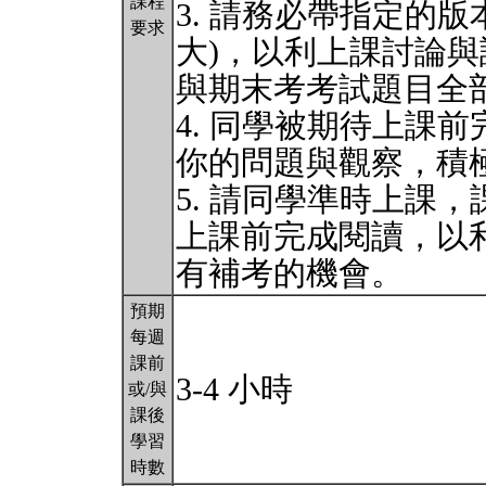
課程
3. 請務必帶指定的
要求
大)，以利上課討論與
與期末考考試題目全
4. 同學被期待上課
你的問題與觀察，積
5. 請同學準時上課
上課前完成閱讀，以
有補考的機會。
預期
每週
課前
3-4 小時
或/與
課後
學習
時數