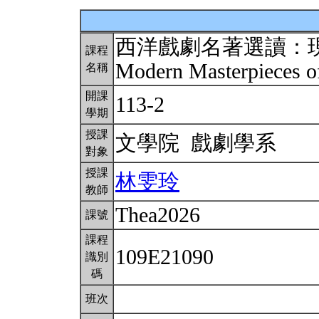
西洋戲劇名著選讀：
課程
Modern Masterpieces 
名稱
開課
113-2
學期
授課
文學院 戲劇學系
對象
授課
林雯玲
教師
Thea2026
課號
課程
109E21090
識別
碼
班次