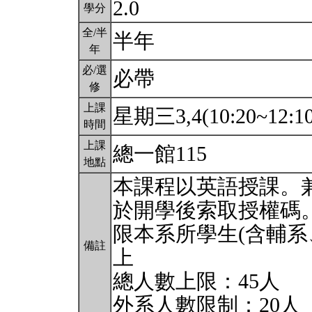
2.0
學分
全/半
半年
年
必/選
必帶
修
上課
星期三3,4(10:20~12:1
時間
上課
總一館115
地點
本課程以英語授課。
於開學後索取授權碼
限本系所學生(含輔系
備註
上
總人數上限：45人
外系人數限制：20人