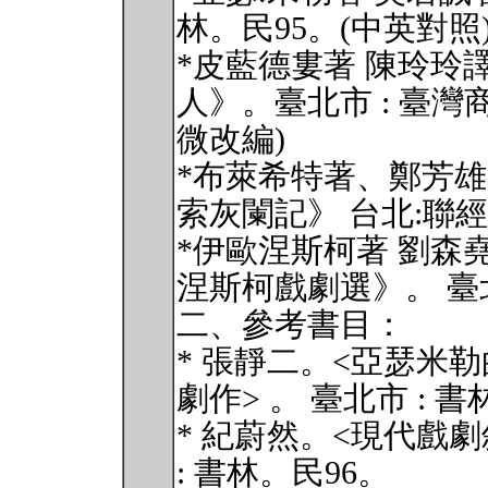
林。民95。(中英對照)
*皮藍德婁著 陳玲玲
人》。臺北市 : 臺灣
微改編)
*布萊希特著、鄭芳雄
索灰闌記》 台北:聯經20
*伊歐涅斯柯著 劉森
涅斯柯戲劇選》。 臺北
二、參考書目：
* 張靜二。<亞瑟米
劇作> 。 臺北市 : 書
* 紀蔚然。<現代戲劇
: 書林。民96。