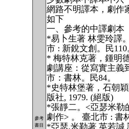
網路不明譯本，劇作
如下
一、參考的中譯劇本
*易卜生著 林雯玲譯
市 : 新銳文創。民11
* 梅特林克著，鍾明
劇講座：從寫實主義到後
市：書林。民84。
*史特林堡著，石朝穎
版社, 1979. (絕版)
*張靜二。<亞瑟米
劇作> 。 臺北市 : 書
參考
*亞瑟.米勒著 英若誠
書目