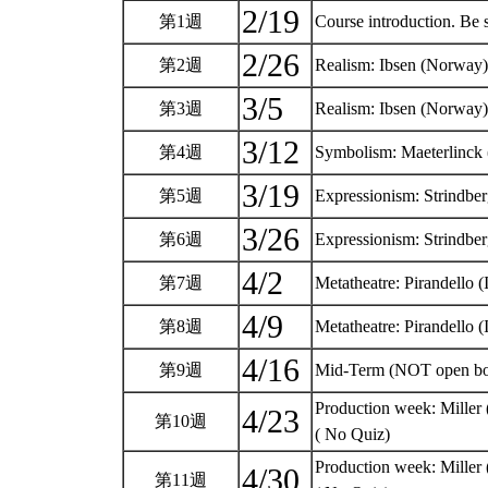
2/19
第1週
Course introduction. Be 
2/26
第2週
Realism: Ibsen (Norway)
3/5
第3週
Realism: Ibsen (Norway)
3/12
第4週
Symbolism: Maeterlinck 
3/19
第5週
Expressionism: Strindbe
3/26
第6週
Expressionism: Strindbe
4/2
第7週
Metatheatre: Pirandello (
4/9
第8週
Metatheatre: Pirandello (
4/16
第9週
Mid-Term (NOT open b
Production week: Miller 
4/23
第10週
( No Quiz)
Production week: Miller 
4/30
第11週