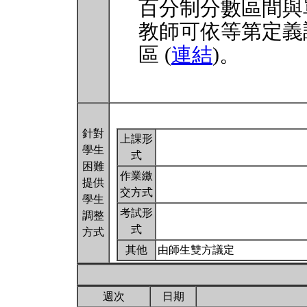
百分制分數區間與
教師可依等第定義
區 (
連結
)。
針對
上課形
學生
式
困難
作業繳
提供
交方式
學生
考試形
調整
式
方式
其他
由師生雙方議定
週次
日期