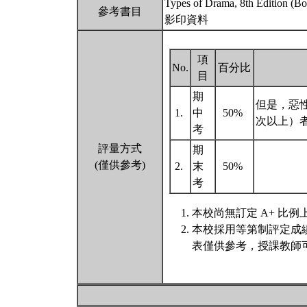
Types of Drama, 8th Edition (B
參考書目
影印資料
項
No.
百分比
目
期
但是，惡
1.
中
50%
次以上）
考
評量方式
期
(僅供參考)
2.
末
50%
考
本校尚無訂定 A+ 比例
本校採用等第制評定成
表僅供參考，授課教師