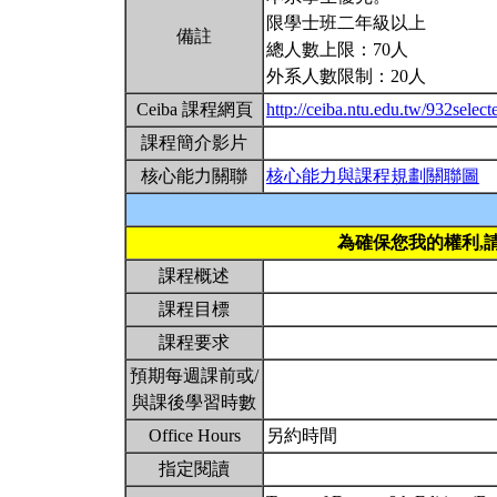
限學士班二年級以上
備註
總人數上限：70人
外系人數限制：20人
Ceiba 課程網頁
http://ceiba.ntu.edu.tw/932selec
課程簡介影片
核心能力關聯
核心能力與課程規劃關聯圖
為確保您我的權利,
課程概述
課程目標
課程要求
預期每週課前或/
與課後學習時數
Office Hours
另約時間
指定閱讀