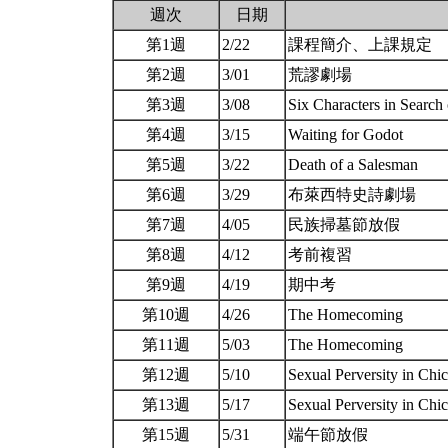
週次
日期
第1週
2/22
課程簡介、上課規定
第2週
3/01
荒謬劇場
第3週
3/08
Six Characters in Search
第4週
3/15
Waiting for Godot
第5週
3/22
Death of a Salesman
第6週
3/29
布萊西特史詩劇場
第7週
4/05
民族掃墓節放假
第8週
4/12
考前複習
第9週
4/19
期中考
第10週
4/26
The Homecoming
第11週
5/03
The Homecoming
第12週
5/10
Sexual Perversity in Ch
第13週
5/17
Sexual Perversity in Ch
第15週
5/31
端午節放假