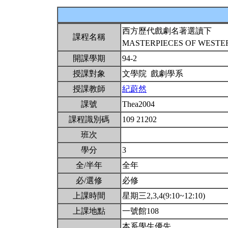
西方歷代戲劇名著選讀下
課程名稱
MASTERPIECES OF WESTE
開課學期
94-2
授課對象
文學院 戲劇學系
授課教師
紀蔚然
課號
Thea2004
課程識別碼
109 21202
班次
學分
3
全/半年
全年
必/選修
必修
上課時間
星期三2,3,4(9:10~12:10)
上課地點
一號館108
本系學生優先。