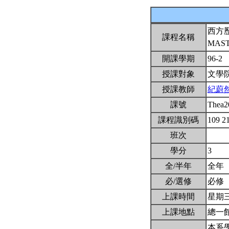
西方
課程名稱
MAST
開課學期
96-2
授課對象
文學
授課教師
紀蔚
課號
Thea
課程識別碼
109 2
班次
學分
3
全/半年
全年
必/選修
必修
上課時間
星期三2,
上課地點
總一館
本系