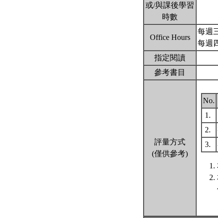
或/與課後學習
時數
每週三 
Office Hours
每週四 
指定閱讀
參考書目
No.
1.
2.
評量方式
3.
(僅供參考)