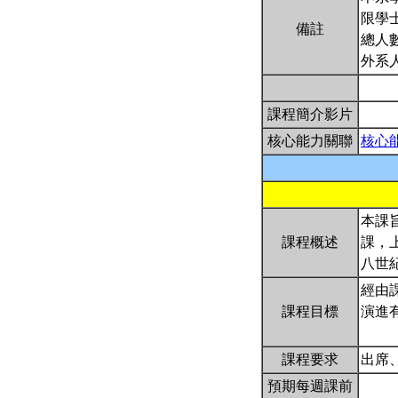
限學
備註
總人
外系
課程簡介影片
核心能力關聯
核心
本課
課程概述
課，
八世
經由
課程目標
演進
課程要求
出席
預期每週課前