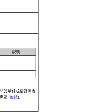
說明
間與單科成績對照表
區 (
連結
)。