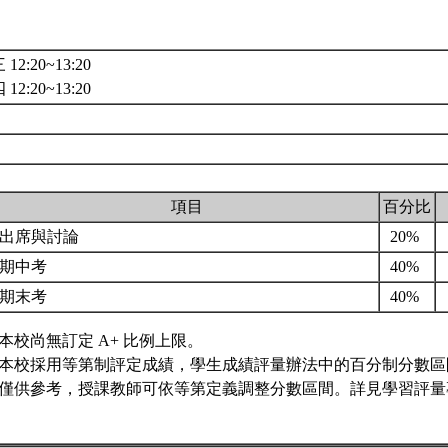
12:20~13:20
12:20~13:20
項目
百分比
出席與討論
20%
期中考
40%
期末考
40%
本校尚無訂定 A+ 比例上限。
本校採用等第制評定成績，學生成績評量辦法中的百分制分數區
僅供參考，授課教師可依等第定義調整分數區間。詳見學習評量專