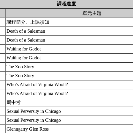
課程進度
期
單元主題
課程簡介、上課須知
Death of a Salesman
Death of a Salesman
Waiting for Godot
Waiting for Godot
The Zoo Story
The Zoo Story
Who’s Afraid of Virginia Woolf?
Who’s Afraid of Virginia Woolf?
期中考
Sexual Perversity in Chicago
Sexual Perversity in Chicago
Glenngarry Glen Ross