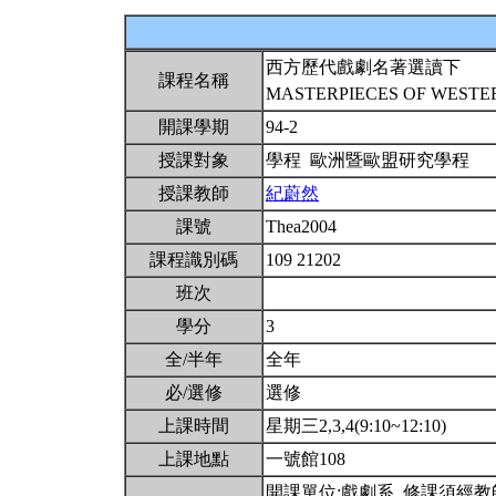
西方歷代戲劇名著選讀下
課程名稱
MASTERPIECES OF WESTE
開課學期
94-2
授課對象
學程 歐洲暨歐盟研究學程
授課教師
紀蔚然
課號
Thea2004
課程識別碼
109 21202
班次
學分
3
全/半年
全年
必/選修
選修
上課時間
星期三2,3,4(9:10~12:10)
上課地點
一號館108
開課單位:戲劇系. 修課須經教