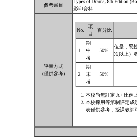
Types of Drama, 8th Edition (B
參考書目
影印資料
項
No.
百分比
目
期
但是，惡
1.
中
50%
次以上）
考
評量方式
期
(僅供參考)
2.
末
50%
考
本校尚無訂定 A+ 比例
本校採用等第制評定成
表僅供參考，授課教師