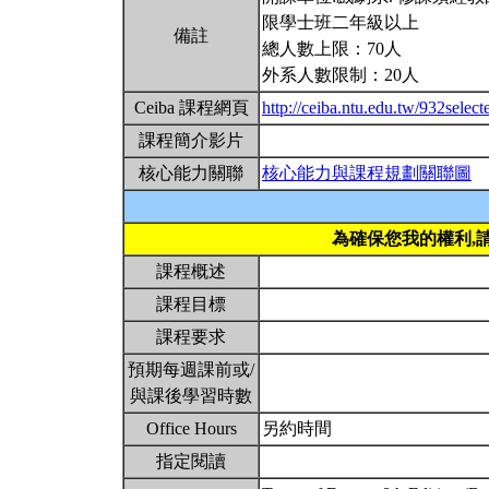
限學士班二年級以上
備註
總人數上限：70人
外系人數限制：20人
Ceiba 課程網頁
http://ceiba.ntu.edu.tw/932selec
課程簡介影片
核心能力關聯
核心能力與課程規劃關聯圖
為確保您我的權利,
課程概述
課程目標
課程要求
預期每週課前或/
與課後學習時數
Office Hours
另約時間
指定閱讀