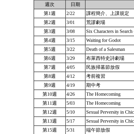
週次
日期
第1週
2/22
課程簡介、上課規定
第2週
3/01
荒謬劇場
第3週
3/08
Six Characters in Search
第4週
3/15
Waiting for Godot
第5週
3/22
Death of a Salesman
第6週
3/29
布萊西特史詩劇場
第7週
4/05
民族掃墓節放假
第8週
4/12
考前複習
第9週
4/19
期中考
第10週
4/26
The Homecoming
第11週
5/03
The Homecoming
第12週
5/10
Sexual Perversity in Ch
第13週
5/17
Sexual Perversity in Ch
第15週
5/31
端午節放假