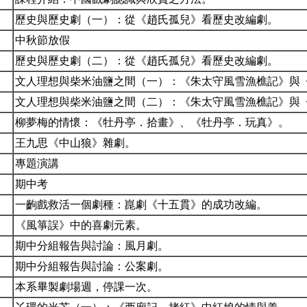
歷史與歷史劇（一）：從《趙氏孤兒》看歷史改編劇。
中秋節放假
歷史與歷史劇（二）：從《趙氏孤兒》看歷史改編劇。
文人理想與柴米油鹽之間（一）：《朱太守風雪漁樵記》與
文人理想與柴米油鹽之間（二）：《朱太守風雪漁樵記》與
柳夢梅的情懷：《牡丹亭．拾畫》、《牡丹亭．玩真》。
王九思《中山狼》雜劇。
專題演講
期中考
一齣戲救活一個劇種：崑劇《十五貫》的成功改編。
《風箏誤》中的喜劇元素。
期中分組報告與討論：風月劇。
期中分組報告與討論：公案劇。
本系畢製劇場週，停課一次。