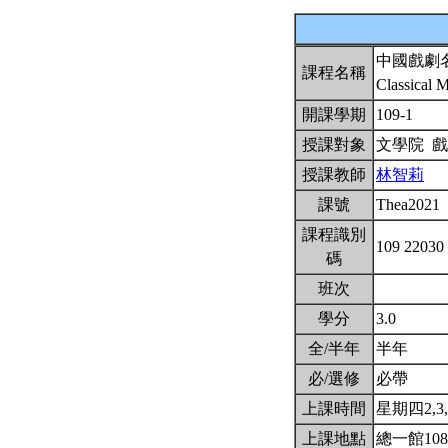
中國戲劇
課程名稱
Classical 
開課學期
109-1
授課對象
文學院 
授課教師
林智莉
課號
Thea2021
課程識別
109 22030
碼
班次
學分
3.0
全/半年
半年
必/選修
必帶
上課時間
星期四2,3,4
上課地點
總一館10