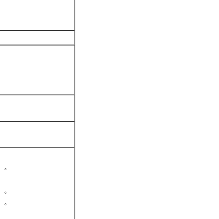
。
）。
。
）。
）。