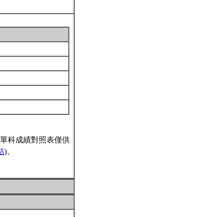
單科成績對照表僅供
結
)。