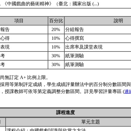
德，《中國戲曲的藝術精神》（臺北：國家出版 (...)
項目
百分比
說明
組報告
20%
分組報告
戲心得
10%
心得撰寫
席表現
10%
出席率及課堂表現
中考
30%
紙筆測驗
末考
30%
紙筆測驗
尚無訂定 A+ 比例上限。
採用等第制評定成績，學生成績評量辦法中的百分制分數區間與
，授課教師可依等第定義調整分數區間。詳見學習評量專區 (
連
課程進度
期
單元主題
課程介紹：中國戲劇認識與欣賞之方法。