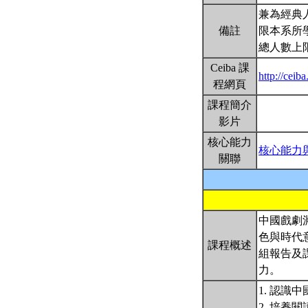
兼為經典
備註
限本系所學
總人數上
Ceiba 課
http://cei
程網頁
課程簡介
影片
核心能力
核心能力
關聯
中國戲劇
色與時代
課程概述
組報告及
力。
1. 認識
2. 培養