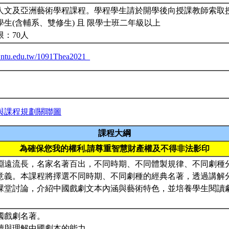
人文及亞洲藝術學程課程。學程學生請於開學後向授課教師索取
生(含輔系、雙修生) 且 限學士班二年級以上
限：70人
ba.ntu.edu.tw/1091Thea2021_
與課程規劃關聯圖
課程大綱
為確保您我的權利,請尊重智慧財產權及不得非法影印
淵遠流長，名家名著百出，不同時期、不同體製規律、不同劇種
意義。本課程將擇選不同時期、不同劇種的經典名著，透過講解
課堂討論，介紹中國戲劇文本內涵與藝術特色，並培養學生閱讀
中國戲劇名著。
閱讀與理解中國劇本的能力。