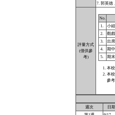
7. 郭英
No.
1.
小
2.
觀
3.
出
評量方式
4.
期
(僅供參
5.
期
考)
本校
本校
參考
週次
日
第1週
9/17