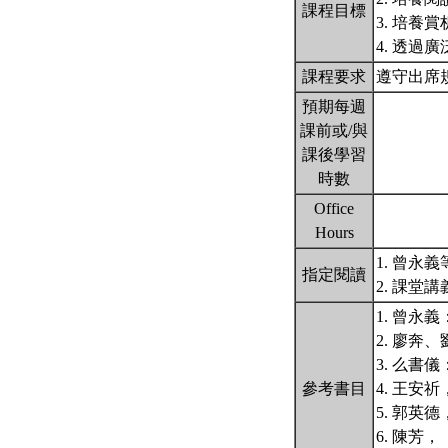
課程目標
3. 培養
4. 透
課程要求
遵守出席
預期每週
課前或/與
課後學習
時數
Office
Hours
1. 曾永
指定閱讀
2. 課堂
1. 曾永
2. 廖奔
3. 么書
參考書目
4. 王安
5. 郭英
6. 陳芳